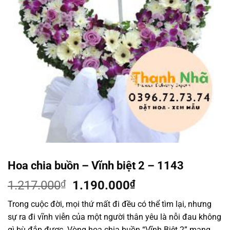
Hoa chia buồn – Vĩnh biệt 2 – 1143
Giá
Giá
1.217.000
₫
1.190.000
₫
gốc
hiện
Trong cuộc đời, mọi thứ mất đi đều có thể tìm lại, nhưng
là:
tại
sự ra đi vĩnh viễn của một người thân yêu là nỗi đau không
1.217.000₫.
là:
gì bù đắp được. Vòng hoa chia buồn “Vĩnh Biệt 2” mang