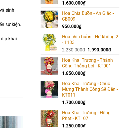
1.600.000
₫
và sinh
Hoa Chia Buồn - An Giấc -
CB009
ến sự kiện.
950.000
₫
Hoa chia buồn - Hư không 2
 dịp khai
- 1133
Giá
Giá
2.230.000
₫
1.990.000
₫
gốc
hiện
Hoa Khai Trương - Thành
là:
tại
Công Thắng Lợi - KT001
2.230.000₫.
là:
1.850.000
₫
1.990.00
Hoa Khai Trương - Chúc
Mừng Thành Công Sẽ Đến -
KT011
1.700.000
₫
Hoa Khai Trương - Hồng
Phát - KT107
1.250.000
₫