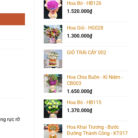
Hoa Bó - HB126
1.520.000
₫
Hoa Giỏ - HG028
1.300.000
₫
GIỎ TRÁI CÂY 002
Hoa Chia Buồn - Kỉ Niệm -
CB003
1.650.000
₫
Hoa Bó - HB115
1.370.000
₫
ng rực rỡ
Hoa Khai Trương - Bước
Đường Thành Công - KT017