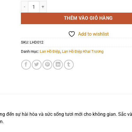
Lan Hồ Điệp - LHD012 số lượng
THÊM VÀO GIỎ HÀNG
Add to wishlist
SKU:
LHD012
Danh mục:
Lan Hồ Điệp
,
Lan Hồ Điệp Khai Trương
mang đến sự hài hòa và sức sống tươi mới cho không gian. Sắc và
n.