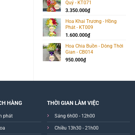
Quý - KT071
3.350.000
₫
Hoa Khai Trương - Hồng
Phát - KT009
1.600.000
₫
Hoa Chia Buồn - Dòng Thời
Gian - CB014
950.000
₫
CH HÀNG
THỜI GIAN LÀM VIỆC
n phát
Sáng 6h00 - 12h00
hoa
Chiều 13h30 - 21h00