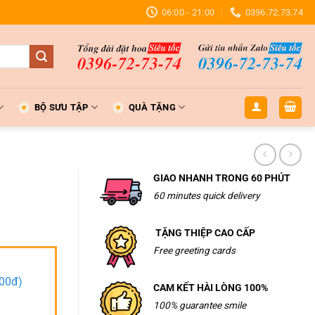
06:00 - 21:00
0396.72.73.74
BỘ SƯU TẬP
QUÀ TẶNG
GIAO NHANH TRONG 60 PHÚT
60 minutes quick delivery
TẶNG THIỆP CAO CẤP
Free greeting cards
000đ)
CAM KẾT HÀI LÒNG 100%
100% guarantee smile