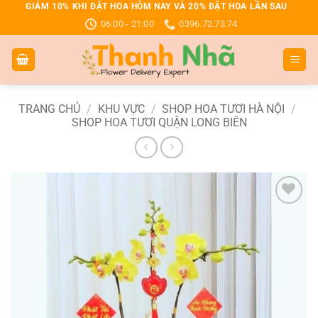
Bỏ
GIẢM 10% KHI ĐẶT HOA HÔM NAY VÀ 20% ĐẶT HOA LẦN SAU
06:00 - 21:00
0396.72.73.74
qua
nội
dung
TRANG CHỦ
/
KHU VỰC
/
SHOP HOA TƯƠI HÀ NỘI
/
SHOP HOA TƯƠI QUẬN LONG BIÊN
Add to
wishlist