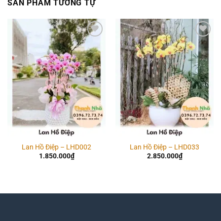
SẢN PHẨM TƯƠNG TỰ
Add to
Add to
wishlist
wishlist
Lan Hồ Điệp – LHD002
Lan Hồ Điệp – LHD033
1.850.000
₫
2.850.000
₫