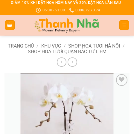
Bỏ
GIẢM 10% KHI ĐẶT HOA HÔM NAY VÀ 20% ĐẶT HOA LẦN SAU
06:00 - 21:00
0396.72.73.74
qua
nội
dung
TRANG CHỦ
/
KHU VỰC
/
SHOP HOA TƯƠI HÀ NỘI
/
SHOP HOA TƯƠI QUẬN BẮC TỪ LIÊM
Add to
wishlist