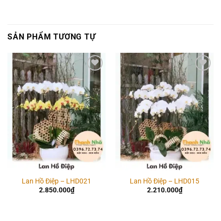
SẢN PHẨM TƯƠNG TỰ
Add to
Add to
wishlist
wishlist
Lan Hồ Điệp – LHD021
Lan Hồ Điệp – LHD015
2.850.000
₫
2.210.000
₫