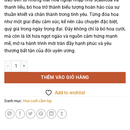
690.000₫.
thanh liễu, bó hoa trở thành biểu tượng hoàn hảo của sự
thuần khiết và chân thành trong tình yêu. Từng đóa hoa
như một giai điệu cảm xúc, kể nên câu chuyện đặc biệt,
quý giá trong ngày trọng đại. Đây không chỉ là bó hoa cưới,
mà còn là lời hứa ngọt ngào và nguồn cảm hứng mạnh
mẽ, mở ra hành trình mới tràn đầy hạnh phúc và yêu
thương bất tận của đôi uyên ương.
Hoa cầm tay - Ngày đặc biệt - 1329 số lượng
THÊM VÀO GIỎ HÀNG
Add to wishlist
Danh mục:
Hoa cưới cầm tay