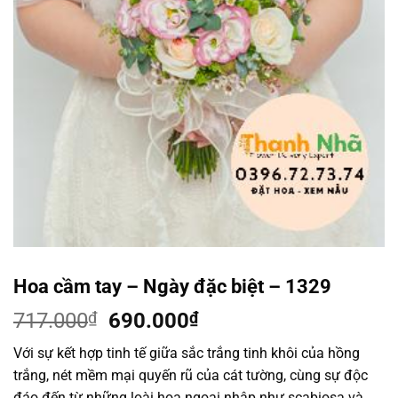
Hoa cầm tay – Ngày đặc biệt – 1329
Giá
Giá
717.000
₫
690.000
₫
gốc
hiện
Với sự kết hợp tinh tế giữa sắc trắng tinh khôi của hồng
là:
tại
trắng, nét mềm mại quyến rũ của cát tường, cùng sự độc
717.000₫.
là:
đáo đến từ những loài hoa ngoại nhập như scabiosa và