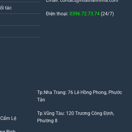
Email: contact@hoathanhnha.com
ối tác
Điện thoại:
0396.72.73.74
(24/7)
Tp.Nha Trang: 76 Lê Hồng Phong, Phước
Tân
Tp.Vũng Tàu: 120 Trương Công Định,
, Cẩm Lệ
Phường 8
ng Bình