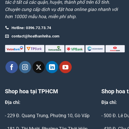
tác ở tất cả các quận, huyện, thành phố trên 63 tỉnh.
Chuyên cung cấp dịch vụ đặt hoa online giao nhanh với
hơn 10000 mẫu hoa, miễn phí ship.
Hotline: 0396.72.73.74
contact@hoathanhnha.com
Shop hoa tại TPHCM
Shop hoa t
Địa chỉ:
Địa chỉ:
- 229 Đ. Quang Trung, Phường 10, Gò Vấp
- 500 Đ. Lê 
- 181 D. Thị Mười, Phường Tân Thới Hiệp,
- 430 Đ. Cầu 