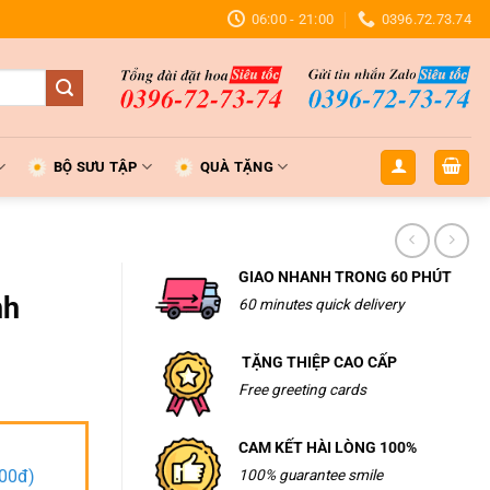
06:00 - 21:00
0396.72.73.74
BỘ SƯU TẬP
QUÀ TẶNG
GIAO NHANH TRONG 60 PHÚT
nh
60 minutes quick delivery
TẶNG THIỆP CAO CẤP
Free greeting cards
CAM KẾT HÀI LÒNG 100%
000đ)
100% guarantee smile