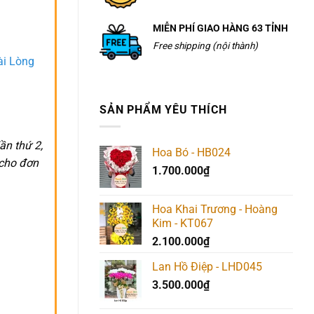
MIỄN PHÍ GIAO HÀNG 63 TỈNH
Free shipping (nội thành)
ài Lòng
SẢN PHẨM YÊU THÍCH
ần thứ 2,
Hoa Bó - HB024
 cho đơn
1.700.000
₫
Hoa Khai Trương - Hoàng
Kim - KT067
2.100.000
₫
Lan Hồ Điệp - LHD045
3.500.000
₫