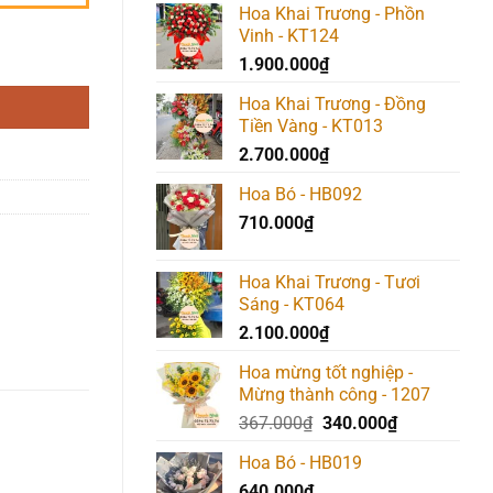
Hoa Khai Trương - Phồn
Vinh - KT124
1.900.000
₫
Hoa Khai Trương - Đồng
Tiền Vàng - KT013
2.700.000
₫
Hoa Bó - HB092
710.000
₫
Hoa Khai Trương - Tươi
Sáng - KT064
2.100.000
₫
Hoa mừng tốt nghiệp -
Mừng thành công - 1207
Giá
Giá
367.000
₫
340.000
₫
gốc
hiện
Hoa Bó - HB019
là:
tại
640.000
₫
367.000₫.
là: