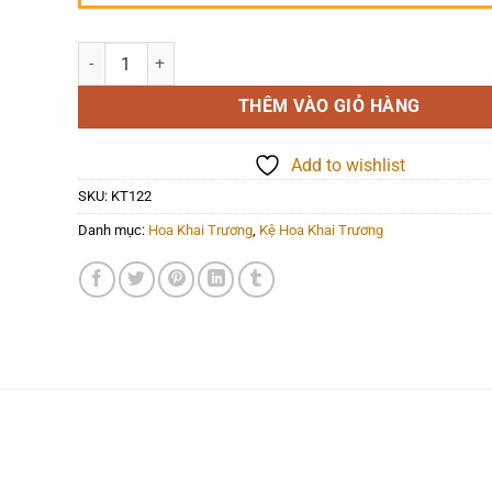
Hoa Khai Trương - Đường Thành Công - KT122 số lượng
THÊM VÀO GIỎ HÀNG
Add to wishlist
SKU:
KT122
Danh mục:
Hoa Khai Trương
,
Kệ Hoa Khai Trương