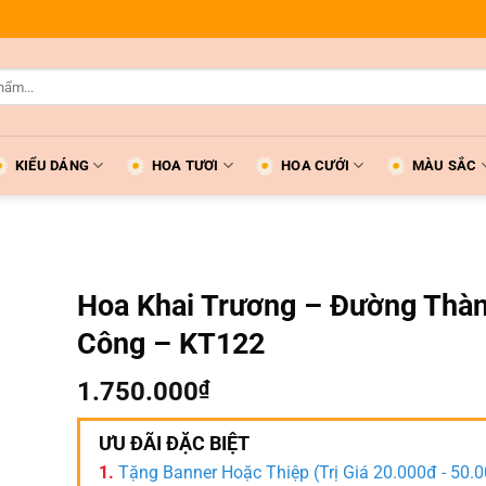
KIỂU DÁNG
HOA TƯƠI
HOA CƯỚI
MÀU SẮC
Hoa Khai Trương – Đường Thà
Công – KT122
1.750.000
₫
ƯU ĐÃI ĐẶC BIỆT
1.
Tặng Banner Hoặc Thiệp (Trị Giá 20.000đ - 50.