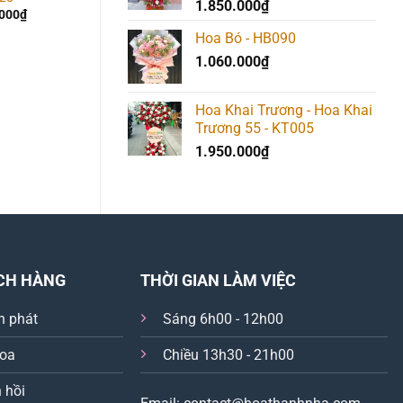
1.850.000
₫
.000
₫
1.650.000
₫
Hoa Bó - HB090
1.060.000
₫
Hoa Khai Trương - Hoa Khai
Trương 55 - KT005
1.950.000
₫
CH HÀNG
THỜI GIAN LÀM VIỆC
n phát
Sáng 6h00 - 12h00
hoa
Chiều 13h30 - 21h00
 hồi