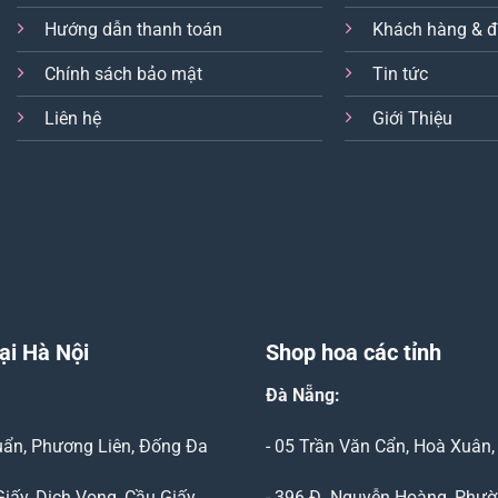
Hướng dẫn thanh toán
Khách hàng & đ
Chính sách bảo mật
Tin tức
Liên hệ
Giới Thiệu
ại Hà Nội
Shop hoa các tỉnh
Đà Nẵng
:
Duẩn, Phương Liên, Đống Đa
- 05 Trần Văn Cẩn, Hoà Xuân
Giấy, Dịch Vọng, Cầu Giấy
- 396 Đ. Nguyễn Hoàng, Phườ