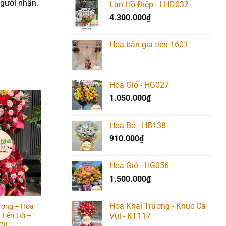
người nhận.
Lan Hồ Điệp - LHD032
4.300.000
₫
Hoa bàn gia tiên-1601
Hoa Giỏ - HG027
1.050.000
₫
Add to
Add to
Add t
Hoa Bó - HB138
wishlist
wishlist
wishlis
910.000
₫
Hoa Giỏ - HG056
1.500.000
₫
Hoa Khai Trương - Khúc Ca
ương – Hoa
Hoa Khai Trương – Đại
Hoa Khai Trương –
Tiến Tới –
Cát Đại Lợi – KT008
Phong Phú Đa Tài –
Vui - KT117
28
KT037
2.350.000
₫