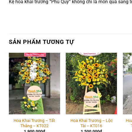
Kệ hoa khai trương “Phú Quý” không chỉ là món quà sang tr
SẢN PHẨM TƯƠNG TỰ
Add to
Add to
wishlist
wishlist
Hoa Khai Trương – Tất
Hoa Khai Trương – Lộc
Hoa
Thắng – KT022
Tài – KT016
1.900.000
₫
1.500.000
₫