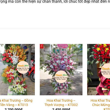
ọng mà còn thể hiện sự chân thành, lời chúc tốt đẹp nhất đến 
Add to
Add to
wishlist
wishlist
 Khai Trương – Đồng
Hoa Khai Trương –
Hoa Khai Tr
Tiền Vàng – KT013
Thịnh Vượng – KT002
Chúc Mừng 
KT0
2.700.000
₫
2.450.000
₫