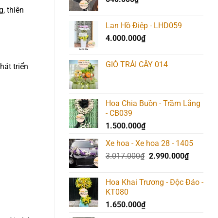
340.000₫.
, thiên
Lan Hồ Điệp - LHD059
4.000.000
₫
GIỎ TRÁI CÂY 014
hát triển
Hoa Chia Buồn - Trầm Lắng
- CB039
1.500.000
₫
Xe hoa - Xe hoa 28 - 1405
Giá
Giá
3.017.000
₫
2.990.000
₫
gốc
hiện
là:
tại
Hoa Khai Trương - Độc Đáo -
3.017.000₫.
là:
KT080
2.990.00
1.650.000
₫