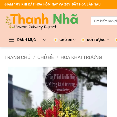
Bỏ
GIẢM 10% KHI ĐẶT HOA HÔM NAY VÀ 20% ĐẶT HOA LẦN SAU
qua
nội
Tìm
dung
kiếm:
DANH MỤC
CHỦ ĐỀ
ĐỐI TƯỢNG
TRANG CHỦ
/
CHỦ ĐỀ
/
HOA KHAI TRƯƠNG
Add to
wishlist