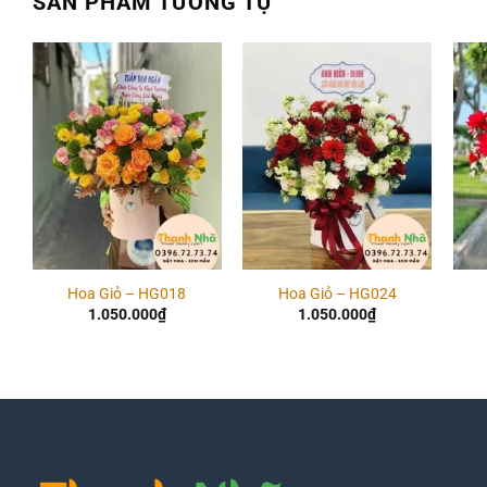
SẢN PHẨM TƯƠNG TỰ
Add to
Add to
wishlist
wishlist
Hoa Giỏ – HG018
Hoa Giỏ – HG024
1.050.000
₫
1.050.000
₫