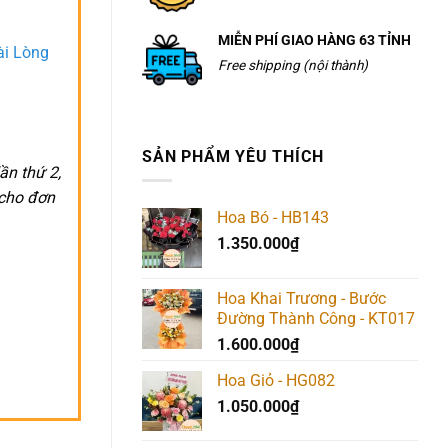
MIỄN PHÍ GIAO HÀNG 63 TỈNH
ài Lòng
Free shipping (nội thành)
SẢN PHẨM YÊU THÍCH
ần thứ 2,
 cho đơn
Hoa Bó - HB143
1.350.000
₫
Hoa Khai Trương - Bước
Đường Thành Công - KT017
1.600.000
₫
Hoa Giỏ - HG082
1.050.000
₫