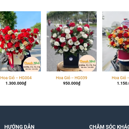
Add to
Add to
wishlist
wishlist
Hoa Giỏ – HG004
Hoa Giỏ – HG039
Hoa Giỏ 
1.300.000
₫
950.000
₫
1.150
HƯỚNG DẪN
CHĂM SÓC KHÁ