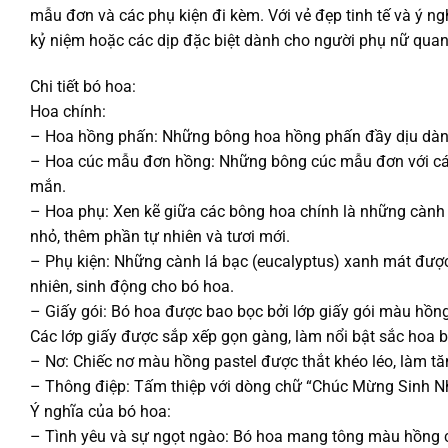
mẫu đơn và các phụ kiện đi kèm. Với vẻ đẹp tinh tế và ý ng
kỷ niệm hoặc các dịp đặc biệt dành cho người phụ nữ quan 
Chi tiết bó hoa:
Hoa chính:
– Hoa hồng phấn: Những bông hoa hồng phấn đầy dịu dàng, 
– Hoa cúc mẫu đơn hồng: Những bông cúc mẫu đơn với cá
mắn.
– Hoa phụ: Xen kẽ giữa các bông hoa chính là những cành b
nhỏ, thêm phần tự nhiên và tươi mới.
– Phụ kiện: Những cành lá bạc (eucalyptus) xanh mát được
nhiên, sinh động cho bó hoa.
– Giấy gói: Bó hoa được bao bọc bởi lớp giấy gói màu hồng t
Các lớp giấy được sắp xếp gọn gàng, làm nổi bật sắc hoa b
– Nơ: Chiếc nơ màu hồng pastel được thắt khéo léo, làm 
– Thông điệp: Tấm thiệp với dòng chữ “Chúc Mừng Sinh Nhậ
Ý nghĩa của bó hoa:
– Tình yêu và sự ngọt ngào: Bó hoa mang tông màu hồng ch