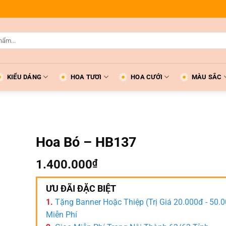
KIỂU DÁNG
HOA TƯƠI
HOA CƯỚI
MÀU SẮC
Hoa Bó – HB137
1.400.000
₫
ƯU ĐÃI ĐẶC BIỆT
1.
Tặng Banner Hoặc Thiệp (Trị Giá 20.000đ - 50.
Miễn Phí