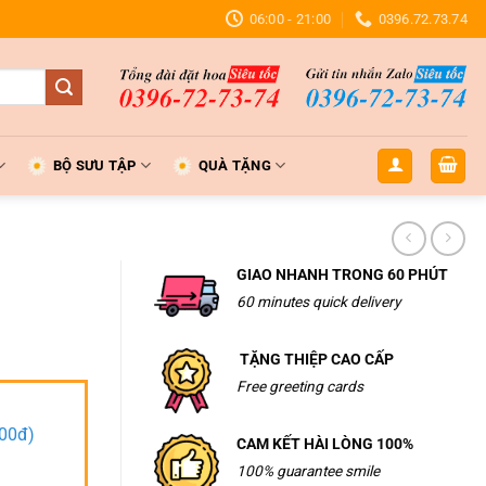
06:00 - 21:00
0396.72.73.74
BỘ SƯU TẬP
QUÀ TẶNG
GIAO NHANH TRONG 60 PHÚT
60 minutes quick delivery
TẶNG THIỆP CAO CẤP
Free greeting cards
000đ)
CAM KẾT HÀI LÒNG 100%
100% guarantee smile