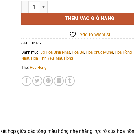
Hoa Bó - HB137 số lượng
THÊM VÀO GIỎ HÀNG
Add to wishlist
SKU:
HB137
Danh mục:
Bó Hoa Sinh Nhật
,
Hoa Bó
,
Hoa Chúc Mừng
,
Hoa Hồng
,
Nhật
,
Hoa Tình Yêu
,
Màu Hồng
Thẻ:
Hoa Hồng
h, kết hợp giữa các tông màu hồng nhẹ nhàng, rực rỡ của hoa hồ