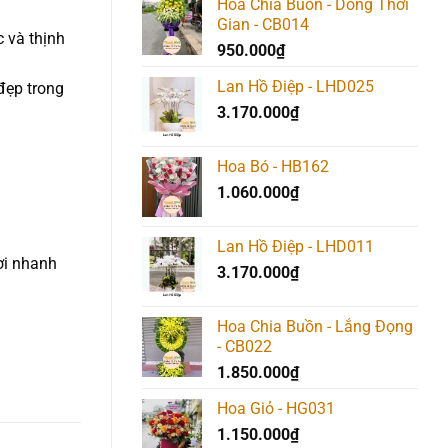
Hoa Chia Buồn - Dòng Thời
Gian - CB014
 và thịnh
950.000
₫
Lan Hồ Điệp - LHD025
 đẹp trong
3.170.000
₫
Hoa Bó - HB162
1.060.000
₫
Lan Hồ Điệp - LHD011
nơi nhanh
3.170.000
₫
Hoa Chia Buồn - Lắng Đọng
- CB022
1.850.000
₫
Hoa Giỏ - HG031
1.150.000
₫