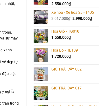
inh nhật,
2.550.000
₫
Xe hoa - Xe hoa 28 - 1405
Giá
Giá
3.017.000
₫
2.990.000
₫
gốc
hiện
là:
tại
Hoa Giỏ - HG010
 trọng.
3.017.000₫.
là:
1.550.000
₫
 và sự may
2.990.00
ng xanh
Hoa Bó - HB139
1.720.000
₫
i vẻ đẹp tự
GIỎ TRÁI CÂY 002
p đặc biệt.
GIỎ TRÁI CÂY 017
 ý nghĩa.
 trân trọng