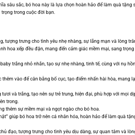
hĩa sâu sắc, bó hoa này là lựa chọn hoàn hảo để làm quà tặng s
trọng trong cuộc đời bạn.
tượng trưng cho tình yêu nhẹ nhàng, sự lãng mạn và lòng trân
nh hoa xếp đều đặn, mang đến cảm giác mềm mại, sang trọng
aby trắng nhỏ nhắn, tạo sự nhẹ nhàng, tinh tế, cùng với nụ hồ
 thêm vào để cân bằng bố cục, tạo điểm nhấn hài hòa, mang lạ
ươi và trắng, tạo nên sự trẻ trung, hiện đại, phù hợp với mọi dị
ên trong.
tăng thêm sự mềm mại và ngọt ngào cho bó hoa.
t” giúp bó hoa trở nên cá nhân hóa, hoàn hảo để làm quà tặng
ủ đạo, tượng trưng cho tình yêu dịu dàng, sự quan tâm và lòng