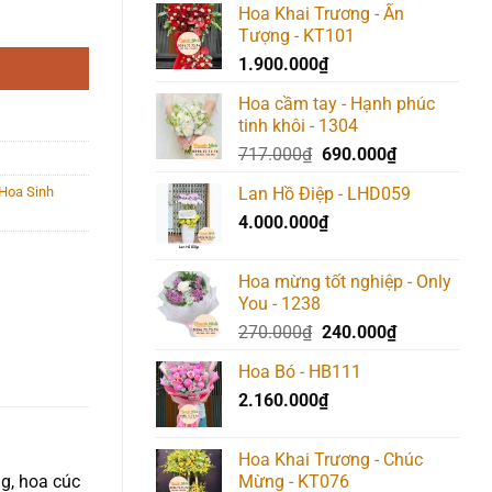
Hoa Khai Trương - Ấn
Tượng - KT101
1.900.000
₫
Hoa cầm tay - Hạnh phúc
tinh khôi - 1304
Giá
Giá
717.000
₫
690.000
₫
gốc
hiện
Hoa Sinh
Lan Hồ Điệp - LHD059
là:
tại
4.000.000
₫
717.000₫.
là:
690.000₫.
Hoa mừng tốt nghiệp - Only
You - 1238
Giá
Giá
270.000
₫
240.000
₫
gốc
hiện
Hoa Bó - HB111
là:
tại
2.160.000
₫
270.000₫.
là:
240.000₫.
Hoa Khai Trương - Chúc
ng, hoa cúc
Mừng - KT076