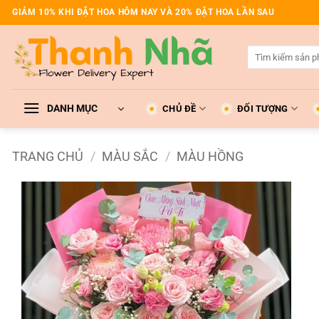
Bỏ
GIẢM 10% KHI ĐẶT HOA HÔM NAY VÀ 20% ĐẶT HOA LẦN SAU
qua
nội
Tìm
dung
kiếm:
DANH MỤC
CHỦ ĐỀ
ĐỐI TƯỢNG
TRANG CHỦ
/
MÀU SẮC
/
MÀU HỒNG
Add to
wishlist