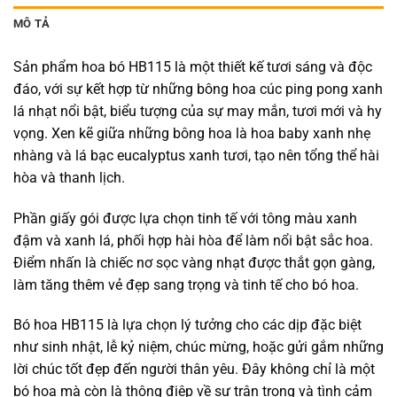
MÔ TẢ
Sản phẩm hoa bó HB115 là một thiết kế tươi sáng và độc
đáo, với sự kết hợp từ những bông hoa cúc ping pong xanh
lá nhạt nổi bật, biểu tượng của sự may mắn, tươi mới và hy
vọng. Xen kẽ giữa những bông hoa là hoa baby xanh nhẹ
nhàng và lá bạc eucalyptus xanh tươi, tạo nên tổng thể hài
hòa và thanh lịch.
Phần giấy gói được lựa chọn tinh tế với tông màu xanh
đậm và xanh lá, phối hợp hài hòa để làm nổi bật sắc hoa.
Điểm nhấn là chiếc nơ sọc vàng nhạt được thắt gọn gàng,
làm tăng thêm vẻ đẹp sang trọng và tinh tế cho bó hoa.
Bó hoa HB115 là lựa chọn lý tưởng cho các dịp đặc biệt
như sinh nhật, lễ kỷ niệm, chúc mừng, hoặc gửi gắm những
lời chúc tốt đẹp đến người thân yêu. Đây không chỉ là một
bó hoa mà còn là thông điệp về sự trân trọng và tình cảm