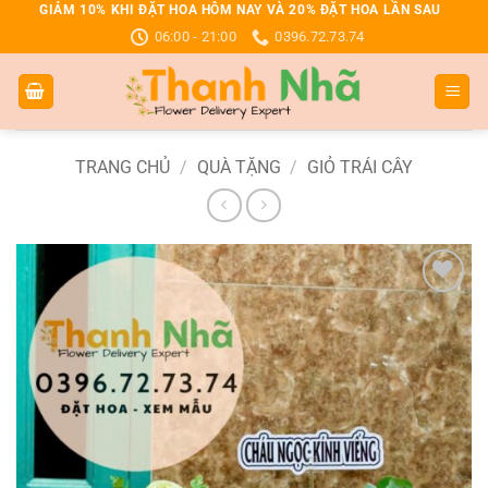
Bỏ
GIẢM 10% KHI ĐẶT HOA HÔM NAY VÀ 20% ĐẶT HOA LẦN SAU
06:00 - 21:00
0396.72.73.74
qua
nội
dung
TRANG CHỦ
/
QUÀ TẶNG
/
GIỎ TRÁI CÂY
Add to
wishlist