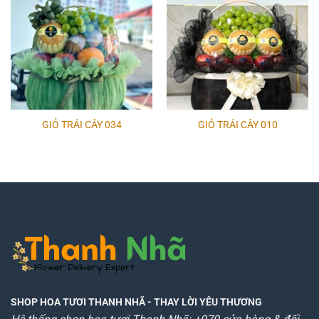
GIỎ TRÁI CÂY 034
GIỎ TRÁI CÂY 010
SHOP HOA TƯƠI THANH NHÃ
- THAY LỜI YÊU THƯƠNG