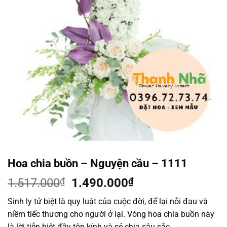
Hoa chia buồn – Nguyện cầu – 1111
Giá
Giá
1.517.000
₫
1.490.000
₫
gốc
hiện
Sinh ly tử biệt là quy luật của cuộc đời, để lại nỗi đau và
là:
tại
niềm tiếc thương cho người ở lại. Vòng hoa chia buồn này
1.517.000₫.
là:
là lời tiễn biệt đầy tôn kính và sẻ chia sâu sắc.