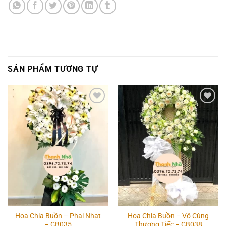
SẢN PHẨM TƯƠNG TỰ
Add to
Add to
wishlist
wishlist
Hoa Chia Buồn – Phai Nhạt
Hoa Chia Buồn – Vô Cùng
– CB035
Thương Tiếc – CB038