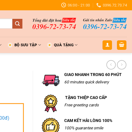
06:00 - 21:00
0396.72.73.74
BỘ SƯU TẬP
QUÀ TẶNG
GIAO NHANH TRONG 60 PHÚT
60 minutes quick delivery
TẶNG THIỆP CAO CẤP
Free greeting cards
000đ)
CAM KẾT HÀI LÒNG 100%
100% guarantee smile