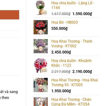
Hoa chia buồn - Lặng Lẽ -
1144
Giá
Giá
1.617.000
₫
1.590.000
₫
gốc
hiện
Hoa Bó - HB003
là:
tại
550.000
₫
1.617.000₫.
là:
1.590.00
Hoa Khai Trương - Thịnh
Vượng - KT002
2.450.000
₫
Hoa chia buồn - Khoảnh
Khắc - 1122
Giá
Giá
2.217.000
₫
2.190.000
₫
gốc
hiện
Hoa Khai Trương - Hoa Khai
là:
tại
Trương 55 - KT005
2.217.000₫.
là:
1.950.000
₫
2.190.00
oát và sang
m theo
Hoa Khai Trương - Chân
Cứng Đá Mềm - KT054