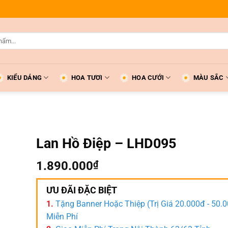
KIỂU DÁNG
HOA TƯƠI
HOA CƯỚI
MÀU SẮC
Lan Hồ Điệp – LHD095
1.890.000
₫
ƯU ĐÃI ĐẶC BIỆT
1.
Tặng Banner Hoặc Thiệp (Trị Giá 20.000đ - 50.
Miễn Phí