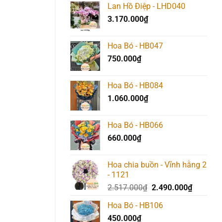
Lan Hồ Điệp - LHD040
3.170.000
₫
Hoa Bó - HB047
750.000
₫
Hoa Bó - HB084
1.060.000
₫
Hoa Bó - HB066
660.000
₫
Hoa chia buồn - Vĩnh hằng 2
- 1121
Giá
Giá
2.517.000
₫
2.490.000
₫
gốc
hiện
Hoa Bó - HB106
là:
tại
450.000
₫
2.517.000₫.
là: