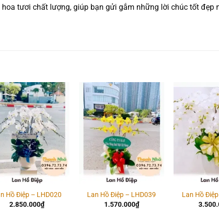
oa tươi chất lượng, giúp bạn gửi gắm những lời chúc tốt đẹp 
Add to
Add to
wishlist
wishlist
n Hồ Điệp – LHD020
Lan Hồ Điệp – LHD039
Lan Hồ Điệ
2.850.000
₫
1.570.000
₫
3.500