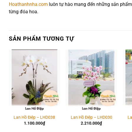
Hoathanhnha.com
luôn tự hào mang đến những sản phẩm h
từng đóa hoa.
SẢN PHẨM TƯƠNG TỰ
Add to
Add to
wishlist
wishlist
Lan Hồ Điệp – LHD038
Lan Hồ Điệp – LHD030
La
1.100.000
₫
2.210.000
₫