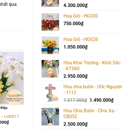
nhất qua
4.300.000
₫
Hoa Giỏ - HG030
750.000
₫
Hoa Giỏ - HG026
1.050.000
₫
Hoa Khai Trương - Khởi Sắc
Add to
Add to
Add t
- KT060
wishlist
wishlist
wishlis
2.950.000
₫
Hoa chia buồn - Ước Nguyện
- 1112
Giá
Giá
1.517.000
₫
1.490.000
₫
gốc
hiện
Hoa Chia Buồn - Chia Xa -
là:
tại
CB052
p – LHD017
Lan Hồ Điệp – LHD015
Lan Hồ Điệp – LHD03
1.517.000₫.
là:
.000
₫
2.210.000
₫
2.210.000
₫
2.500.000
₫
1.490.00