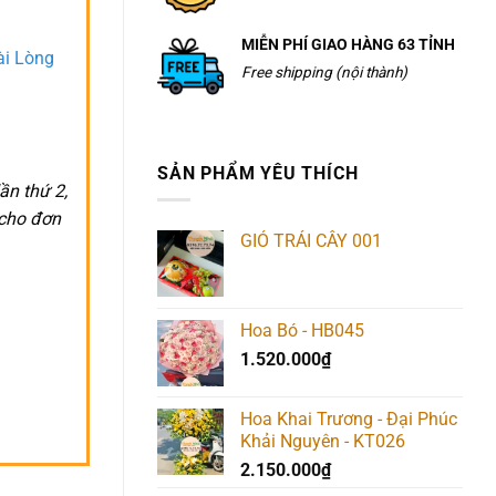
MIỄN PHÍ GIAO HÀNG 63 TỈNH
ài Lòng
Free shipping (nội thành)
SẢN PHẨM YÊU THÍCH
ần thứ 2,
 cho đơn
GIỎ TRÁI CÂY 001
Hoa Bó - HB045
1.520.000
₫
Hoa Khai Trương - Đại Phúc
Khải Nguyên - KT026
2.150.000
₫