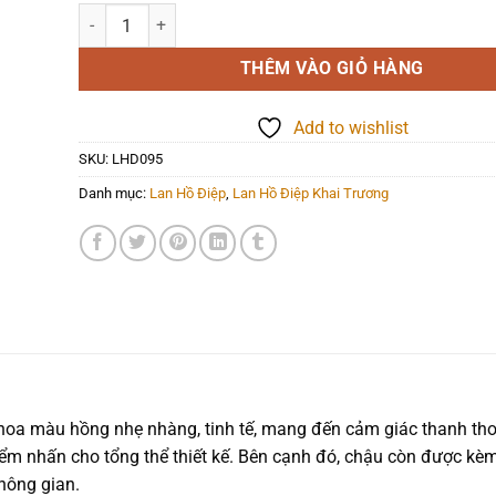
Lan Hồ Điệp - LHD095 số lượng
THÊM VÀO GIỎ HÀNG
Add to wishlist
SKU:
LHD095
Danh mục:
Lan Hồ Điệp
,
Lan Hồ Điệp Khai Trương
 hoa màu hồng nhẹ nhàng, tinh tế, mang đến cảm giác thanh th
điểm nhấn cho tổng thể thiết kế. Bên cạnh đó, chậu còn được kè
hông gian.