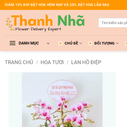
Bỏ
GIẢM 10% KHI ĐẶT HOA HÔM NAY VÀ 20% ĐẶT HOA LẦN SAU
qua
nội
Tìm
dung
kiếm:
DANH MỤC
CHỦ ĐỀ
ĐỐI TƯỢNG
TRANG CHỦ
/
HOA TƯƠI
/
LAN HỒ ĐIỆP
Add to
wishlist