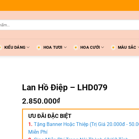
KIỂU DÁNG
HOA TƯƠI
HOA CƯỚI
MÀU SẮC
Lan Hồ Điệp – LHD079
2.850.000
₫
ƯU ĐÃI ĐẶC BIỆT
1.
Tặng Banner Hoặc Thiệp (Trị Giá 20.000đ - 50.
Miễn Phí