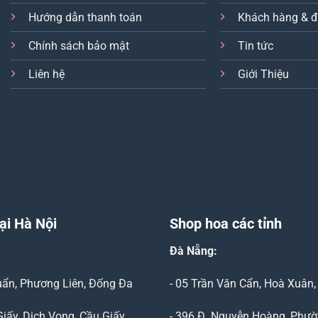
Hướng dẫn thanh toán
Khách hàng & đ
Chính sách bảo mật
Tin tức
Liên hệ
Giới Thiệu
ại Hà Nội
Shop hoa các tỉnh
Đà Nẵng
:
Duẩn, Phương Liên, Đống Đa
- 05 Trần Văn Cẩn, Hoà Xuân
Giấy, Dịch Vọng, Cầu Giấy
- 396 Đ. Nguyễn Hoàng, Phườ