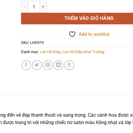
Lan Hồ Điệp - LHD079 số lượng
THÊM VÀO GIỎ HÀNG
Add to wishlist
SKU:
LHD079
Danh mục:
Lan Hồ Điệp
,
Lan Hồ Điệp Khai Trương
ang đến vẻ đẹp thanh thoát và sang trọng. Các cành hoa được x
n được trang trí với những chiếc nơ satin màu hồng nhạt và lớp 