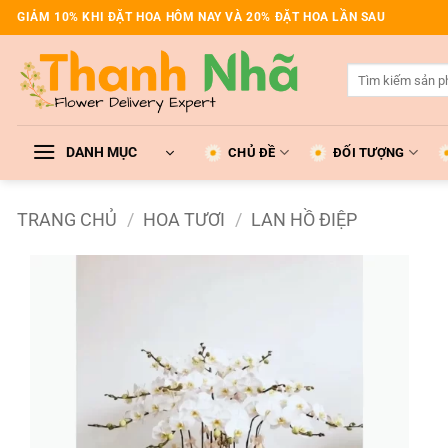
Bỏ
GIẢM 10% KHI ĐẶT HOA HÔM NAY VÀ 20% ĐẶT HOA LẦN SAU
qua
nội
Tìm
dung
kiếm:
DANH MỤC
CHỦ ĐỀ
ĐỐI TƯỢNG
TRANG CHỦ
/
HOA TƯƠI
/
LAN HỒ ĐIỆP
Add to
wishlist