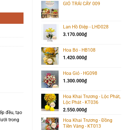
GIỎ TRÁI CÂY 009
là:
tại
1.367.000₫.
là:
1.340.00
Lan Hồ Điệp - LHD028
3.170.000
₫
Hoa Bó - HB108
1.420.000
₫
Hoa Giỏ - HG098
1.300.000
₫
Hoa Khai Trương - Lộc Phát,
Lộc Phát - KT036
2.550.000
₫
ếp đều, tạo
lưới trong
Hoa Khai Trương - Đồng
Tiền Vàng - KT013