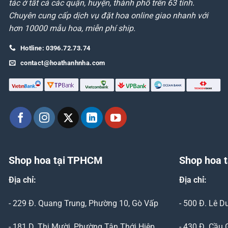
tác ở tất cả các quận, huyện, thành phố trên 63 tỉnh.
Chuyên cung cấp dịch vụ đặt hoa online giao nhanh với
hơn 10000 mẫu hoa, miễn phí ship.
Hotline: 0396.72.73.74
contact@hoathanhnha.com
Shop hoa tại TPHCM
Shop hoa t
Địa chỉ:
Địa chỉ:
- 229 Đ. Quang Trung, Phường 10, Gò Vấp
- 500 Đ. Lê 
- 181 D. Thị Mười, Phường Tân Thới Hiệp,
- 430 Đ. Cầu 