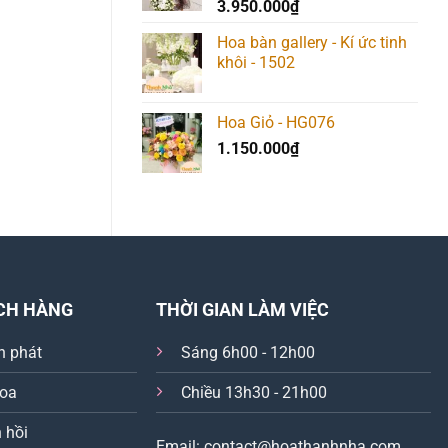
3.950.000
₫
Hoa bàn gallery - Kí ức tinh
khôi - 1502
Hoa Giỏ - HG076
1.150.000
₫
CH HÀNG
THỜI GIAN LÀM VIỆC
n phát
Sáng 6h00 - 12h00
hoa
Chiều 13h30 - 21h00
 hồi
Email: contact@hoathanhnha.com