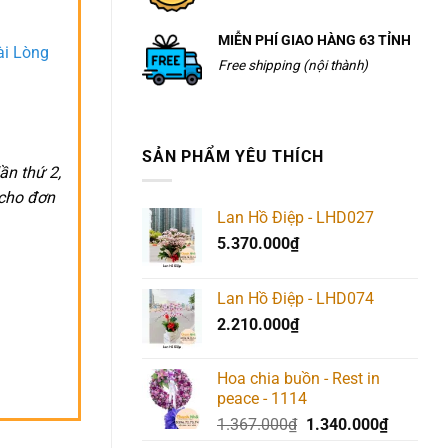
MIỄN PHÍ GIAO HÀNG 63 TỈNH
ài Lòng
Free shipping (nội thành)
SẢN PHẨM YÊU THÍCH
ần thứ 2,
 cho đơn
Lan Hồ Điệp - LHD027
5.370.000
₫
Lan Hồ Điệp - LHD074
2.210.000
₫
Hoa chia buồn - Rest in
peace - 1114
Giá
Giá
1.367.000
₫
1.340.000
₫
gốc
hiện