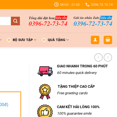
06:00 - 21:00
0396.72.73.74
BỘ SƯU TẬP
QUÀ TẶNG
GIAO NHANH TRONG 60 PHÚT
60 minutes quick delivery
TẶNG THIỆP CAO CẤP
Free greeting cards
000đ)
CAM KẾT HÀI LÒNG 100%
100% guarantee smile