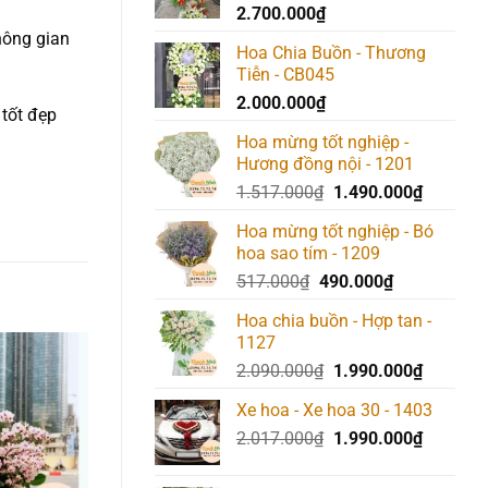
2.700.000
₫
không gian
Hoa Chia Buồn - Thương
Tiễn - CB045
2.000.000
₫
tốt đẹp
Hoa mừng tốt nghiệp -
Hương đồng nội - 1201
Giá
Giá
1.517.000
₫
1.490.000
₫
gốc
hiện
Hoa mừng tốt nghiệp - Bó
là:
tại
hoa sao tím - 1209
1.517.000₫.
là:
Giá
Giá
517.000
₫
490.000
₫
1.490.00
gốc
hiện
Hoa chia buồn - Hợp tan -
là:
tại
1127
517.000₫.
là:
Giá
Giá
2.090.000
₫
1.990.000
₫
490.000₫.
gốc
hiện
Add to
Add to
Add t
Xe hoa - Xe hoa 30 - 1403
wishlist
wishlist
wishlis
là:
tại
Giá
Giá
2.017.000
₫
2.090.000₫.
1.990.000
₫
là:
gốc
hiện
1.990.00
là:
tại