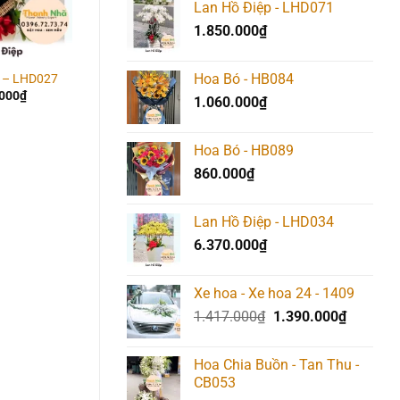
Lan Hồ Điệp - LHD071
2.017.000₫.
là:
1.850.000
₫
1.990.00
Hoa Bó - HB084
p – LHD027
Lan Hồ Điệp – LHD036
Lan Hồ Điệp – LHD04
.000
₫
1.570.000
₫
3.170.000
₫
1.060.000
₫
Hoa Bó - HB089
860.000
₫
Lan Hồ Điệp - LHD034
6.370.000
₫
Xe hoa - Xe hoa 24 - 1409
Giá
Giá
1.417.000
₫
1.390.000
₫
gốc
hiện
là:
tại
Hoa Chia Buồn - Tan Thu -
1.417.000₫.
là:
CB053
1.390.00