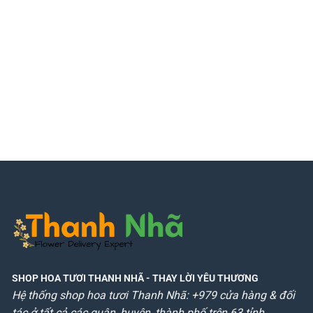
SHOP HOA TƯƠI THANH NHÃ
- THAY LỜI YÊU THƯƠNG
Hệ thống shop hoa tươi Thanh Nhã: +979 cửa hàng & đối
tác ở tất cả các quận, huyện, thành phố trên 63 tỉnh.