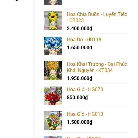
gốc
hiện
gốc
hiện
gốc
là:
tại
là:
tại
là:
817.000₫.
là:
567.000₫.
là:
567.000₫.
Hoa Chia Buồn - Luyến Tiếc
790.000₫.
540.000₫.
- CB023
2.400.000
₫
Hoa Bó - HB118
1.650.000
₫
Hoa Khai Trương - Đại Phúc
Khải Nguyên - KT034
1.950.000
₫
Hoa Giỏ - HG073
850.000
₫
Hoa Giỏ - HG013
1.500.000
₫