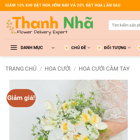
Bỏ
GIẢM 10% KHI ĐẶT HOA HÔM NAY VÀ 20% ĐẶT HOA LẦN SAU
qua
nội
Tìm
dung
kiếm:
DANH MỤC
CHỦ ĐỀ
ĐỐI TƯỢNG
TRANG CHỦ
/
HOA CƯỚI
/
HOA CƯỚI CẦM TAY
Giảm giá!
Add to
wishlist