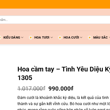
KIỂU DÁNG
HOA TƯƠI
HOA CƯỚI
MÀU SẮC
Hoa cầm tay – Tình Yêu Diệu K
1305
Giá
Giá
1.017.000
₫
990.000
₫
gốc
hiện
Đám cưới là khoảnh khắc kỳ diệu, là kết quả của tình
là:
tại
thành và sự gắn kết vĩnh cửu. Bó hoa cưới như một lờ
1.017.000₫.
là:
phúc, mong rằng cuộc sống hôn nhân sẽ luôn ngọt ng