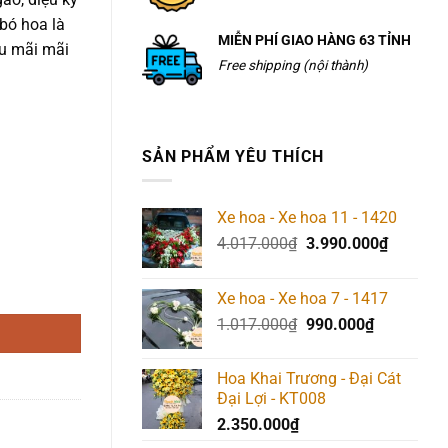
bó hoa là
MIỄN PHÍ GIAO HÀNG 63 TỈNH
êu mãi mãi
Free shipping (nội thành)
SẢN PHẨM YÊU THÍCH
Xe hoa - Xe hoa 11 - 1420
Giá
Giá
4.017.000
₫
3.990.000
₫
gốc
hiện
là:
tại
Xe hoa - Xe hoa 7 - 1417
4.017.000₫.
là:
Giá
Giá
1.017.000
₫
990.000
₫
3.990.00
gốc
hiện
là:
tại
Hoa Khai Trương - Đại Cát
1.017.000₫.
là:
Đại Lợi - KT008
990.000₫.
2.350.000
₫