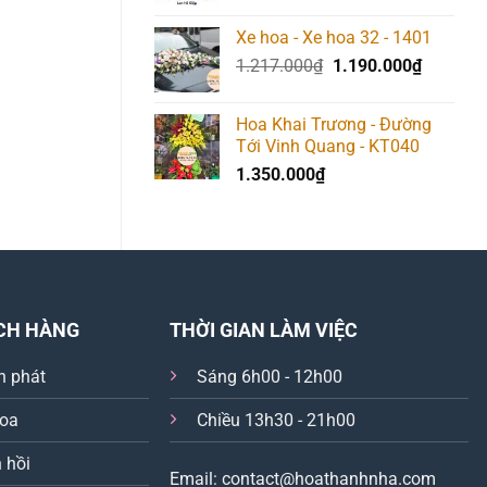
Xe hoa - Xe hoa 32 - 1401
Giá
Giá
1.217.000
₫
1.190.000
₫
gốc
hiện
là:
tại
Hoa Khai Trương - Đường
1.217.000₫.
là:
Tới Vinh Quang - KT040
1.190.00
1.350.000
₫
CH HÀNG
THỜI GIAN LÀM VIỆC
n phát
Sáng 6h00 - 12h00
hoa
Chiều 13h30 - 21h00
 hồi
Email: contact@hoathanhnha.com