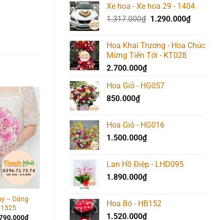
Xe hoa - Xe hoa 29 - 1404
Giá
Giá
1.317.000
₫
1.290.000
₫
gốc
hiện
là:
tại
Hoa Khai Trương - Hoa Chúc
1.317.000₫.
là:
Mừng Tiến Tới - KT028
1.290.00
2.700.000
₫
Hoa Giỏ - HG057
850.000
₫
Giảm giá!
Giảm giá!
Add to
Add to
Add t
wishlist
wishlist
wishlis
Hoa Giỏ - HG016
1.500.000
₫
Lan Hồ Điệp - LHD095
1.890.000
₫
ay – Dáng
Hoa cầm tay – Ngày
Hoa cầm tay – Vì yêu 
Hoa Bó - HB152
 1325
cưới – 1313
1318
1.520.000
₫
Giá
Giá
Giá
Giá
Giá
790.000
₫
567.000
₫
540.000
₫
567.000
₫
540.000
₫