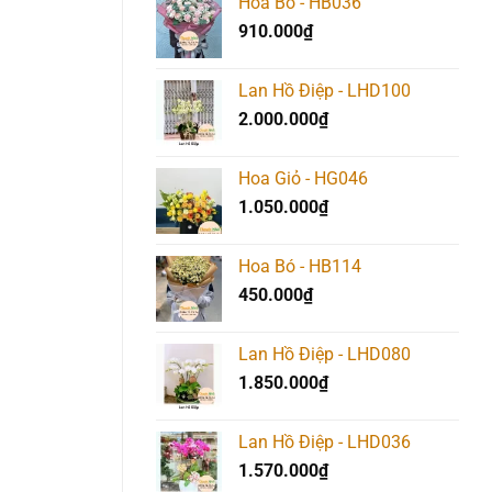
Hoa Bó - HB036
910.000
₫
Lan Hồ Điệp - LHD100
2.000.000
₫
Hoa Giỏ - HG046
1.050.000
₫
Hoa Bó - HB114
450.000
₫
Lan Hồ Điệp - LHD080
1.850.000
₫
Lan Hồ Điệp - LHD036
1.570.000
₫