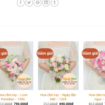
 giá!
Giảm giá!
Giảm giá!
Add to
Add to
wishlist
wishlist
Hoa cầm tay – Love
Hoa cầm tay – Ngày đặc
Hoa cầm t
Paradise – 1306
biệt – 1329
ngọc –
Giá
Giá
Giá
Giá
17.000
₫
790.000
₫
717.000
₫
690.000
₫
817.000
₫