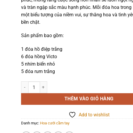
990.000₫.
và tràn ngập sắc màu hạnh phúc. Mỗi đóa hoa trong 
một biểu tượng của niềm vui, sự thăng hoa và tình y
bền chặt.
Sản phẩm bao gồm:
1 đóa hồ điệp trắng
6 đóa hồng Victo
5 nhím biển nhỏ
5 đóa rum trắng
Hoa cầm tay - Tình Yêu Diệu Kỳ - 1305 số lượng
THÊM VÀO GIỎ HÀNG
Add to wishlist
Danh mục:
Hoa cưới cầm tay