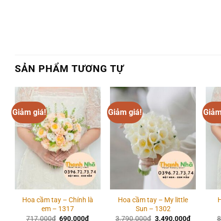
SẢN PHẨM TƯƠNG TỰ
Giảm giá!
Giảm giá!
Giảm
Add to
Add to
wishlist
wishlist
Hoa cầm tay – Chính là
Hoa cầm tay – My little
em – 1317
Sun – 1302
Giá
Giá
Giá
Giá
717.000
₫
690.000
₫
3.790.000
₫
3.490.000
₫
8