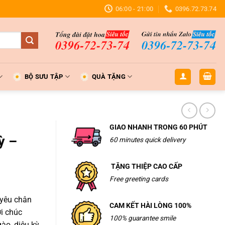
06:00 - 21:00
0396.72.73.74
BỘ SƯU TẬP
QUÀ TẶNG
GIAO NHANH TRONG 60 PHÚT
ỳ –
60 minutes quick delivery
TẶNG THIỆP CAO CẤP
Free greeting cards
 yêu chân
CAM KẾT HÀI LÒNG 100%
i chúc
100% guarantee smile
ào, diệu kỳ