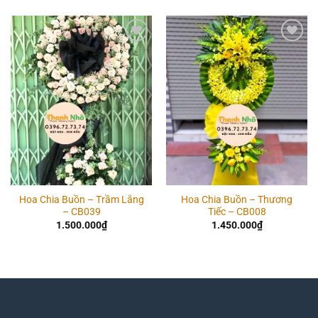
Add to
Add to
wishlist
wishlist
Hoa Chia Buồn – Trầm Lắng
Hoa Chia Buồn – Thương
– CB039
Tiếc – CB008
1.500.000
₫
1.450.000
₫