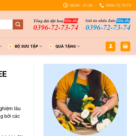
06:00 - 21:00
0396.72.73.74
BỘ SƯU TẬP
QUÀ TẶNG
EE
nghiệm lâu
g bởi các