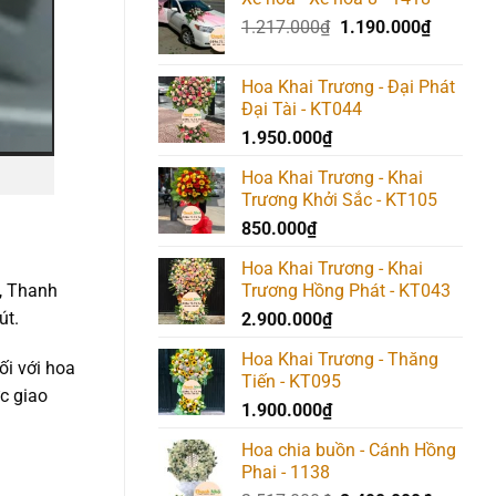
Giá
Giá
1.217.000
₫
1.190.000
₫
gốc
hiện
là:
tại
Hoa Khai Trương - Đại Phát
1.217.000₫.
là:
Đại Tài - KT044
1.190.0
1.950.000
₫
Hoa Khai Trương - Khai
Trương Khởi Sắc - KT105
850.000
₫
Hoa Khai Trương - Khai
h, Thanh
Trương Hồng Phát - KT043
út.
2.900.000
₫
Hoa Khai Trương - Thăng
ối với hoa
Tiến - KT095
c giao
1.900.000
₫
Hoa chia buồn - Cánh Hồng
Phai - 1138