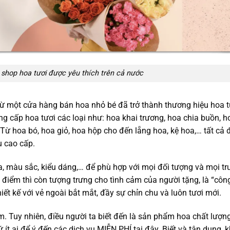
 shop hoa tươi được yêu thích trên cả nước
 một cửa hàng bán hoa nhỏ bé đã trở thành thương hiệu hoa tư
g cấp hoa tươi các loại như: hoa khai trương, hoa chia buồn, h
Từ hoa bó, hoa giỏ, hoa hộp cho đến lẵng hoa, kệ hoa,… tất cả đ
u cao cấp.
a, màu sắc, kiểu dáng,… để phù hợp với mọi đối tượng và mọi t
 điểm thì còn tượng trưng cho tình cảm của người tặng, là “côn
ết kế với vẻ ngoài bắt mắt, đầy sự chỉn chu và luôn tươi mới.
 Tuy nhiên, điều người ta biết đến là sản phẩm hoa chất lượng
 ít ai để ý đến các dịch vụ MIỄN PHÍ tại đây. Biết và tận dụng,