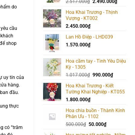
Giá
Giá
2.517.000
₫
2.490.000
₫
 phẩm do
gốc
hiện
Hoa Khai Trương - Thịnh
là:
tại
Vượng - KT002
2.517.000₫.
là:
2.450.000
₫
2.490.0
 yêu cầu
 khách
Lan Hồ Điệp - LHD039
 để shop
1.570.000
₫
Hoa cầm tay - Tình Yêu Diệu
Kỳ - 1305
Giá
Giá
1.017.000
₫
990.000
₫
ự uy tín của
gốc
hiện
cửa hàng.
Hoa Khai Trương - Kiết
là:
tại
Tường Khai Nghiệp - KT055
 ban đầu.
1.017.000₫.
là:
1.800.000
₫
990.000₫.
rung thực
Hoa chia buồn - Thành Kính
Phân Ưu - 1102
Giá
Giá
500.000
₫
50.000
₫
ng có “trăm
gốc
hiện
 do đó,