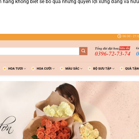
hàng không biết sẽ bỏ qua những quyền lợi xứng đáng và hữu 