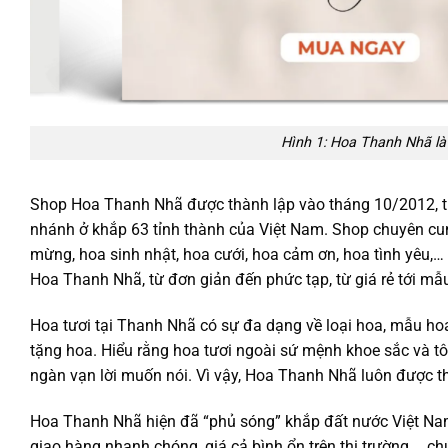
Hình 1: Hoa Thanh Nhã là
Shop Hoa Thanh Nhã được thành lập vào tháng 10/2012, từ
nhánh ở khắp 63 tỉnh thành của Việt Nam. Shop chuyên cun
mừng, hoa sinh nhật, hoa cưới, hoa cảm ơn, hoa tình yêu,… 
Hoa Thanh Nhã, từ đơn giản đến phức tạp, từ giá rẻ tới mẫ
Hoa tươi tại Thanh Nhã có sự đa dạng về loại hoa, mẫu ho
tặng hoa. Hiểu rằng hoa tươi ngoài sứ mệnh khoe sắc và tô
ngàn vạn lời muốn nói. Vì vậy, Hoa Thanh Nhã luôn được thi
Hoa Thanh Nhã hiện đã “phủ sóng” khắp đất nước Việt Nam.
giao hàng nhanh chóng, giá cả bình ổn trên thị trường,… chứ