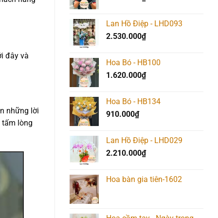
Lan Hồ Điệp - LHD093
2.530.000
₫
i đây và
Hoa Bó - HB100
1.620.000
₫
Hoa Bó - HB134
ện những lời
910.000
₫
n tấm lòng
Lan Hồ Điệp - LHD029
2.210.000
₫
Hoa bàn gia tiên-1602