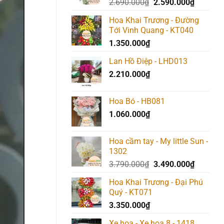
Giá
Giá
2.690.000
₫
2.590.000
₫
gốc
hiện
Hoa Khai Trương - Đường
là:
tại
Tới Vinh Quang - KT040
2.690.000₫.
là:
1.350.000
₫
2.590.0
Lan Hồ Điệp - LHD013
2.210.000
₫
Hoa Bó - HB081
1.060.000
₫
Hoa cầm tay - My little Sun -
1302
Giá
Giá
3.790.000
₫
3.490.000
₫
gốc
hiện
Hoa Khai Trương - Đại Phú
là:
tại
Quý - KT071
3.790.000₫.
là:
3.350.000
₫
3.490.0
Xe hoa - Xe hoa 8 - 1418