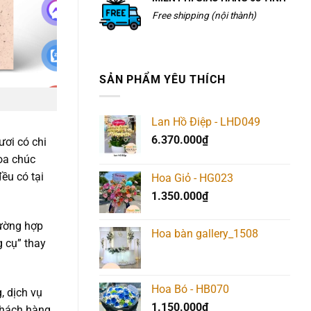
Free shipping (nội thành)
SẢN PHẨM YÊU THÍCH
Lan Hồ Điệp - LHD049
6.370.000
₫
ơi có chi
oa chúc
ều có tại
Hoa Giỏ - HG023
1.350.000
₫
rường hợp
Hoa bàn gallery_1508
g cụ” thay
Hoa Bó - HB070
, dịch vụ
1.150.000
₫
 khách hàng