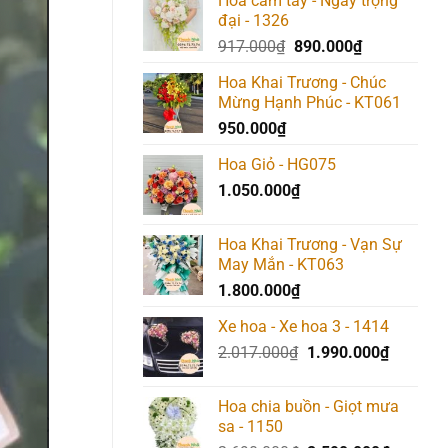
Hoa cầm tay - Ngày trọng
đại - 1326
Giá
Giá
917.000
₫
890.000
₫
gốc
hiện
Hoa Khai Trương - Chúc
là:
tại
Mừng Hạnh Phúc - KT061
917.000₫.
là:
950.000
₫
890.000₫.
Hoa Giỏ - HG075
1.050.000
₫
Hoa Khai Trương - Vạn Sự
May Mắn - KT063
1.800.000
₫
Xe hoa - Xe hoa 3 - 1414
Giá
Giá
2.017.000
₫
1.990.000
₫
gốc
hiện
là:
tại
Hoa chia buồn - Giọt mưa
2.017.000₫.
là:
sa - 1150
1.990.0