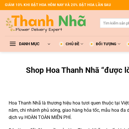
Bỏ
GIẢM 10% KHI ĐẶT HOA HÔM NAY VÀ 20% ĐẶT HOA LẦN SAU
qua
nội
Tìm
dung
kiếm:
DANH MỤC
CHỦ ĐỀ
ĐỐI TƯỢNG
Shop Hoa Thanh Nhã “được lò
Hoa Thanh Nhã là thương hiệu hoa tươi quen thuộc tại Việ
năm, chi nhánh phủ sóng, giao hàng hỏa tốc, mẫu hoa đa 
dịch vụ HOÀN TOÀN MIỄN PHÍ.