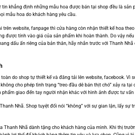
ự tin khẳng định những mẫu hoa được bán tại shop đều là sản
c mọi mẫu hoa do khách hàng yêu cầu.
trên website, fanpage thì cửa hàng còn nhận thiết kế hoa theo
ông được tính vào giá của sản phẩm khi hoàn thành. Do vậy nếu
mang dấu ấn riêng của bản thân, hãy nhắn trước với Thanh Nhã
h
àn do shop tự thiết kế và đăng tải lên website, facebook. Vì s
ông cho phép tình trạng “treo đầu dê bán thịt chó” xảy ra tại 
n phẩm giao đến tay người nhận khác với hình ảnh được tư vấn
hanh Nhã. Shop tuyệt đối nói “không” với sự gian lận, lấy sự t
Hoa Thanh Nhã dành tặng cho khách hàng của mình. Khi thị trườ
hành lợi thế để khách hàng thêm tin yêu và lựa chọn. Cũng vì lý