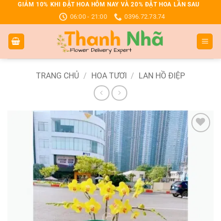
Bỏ
GIẢM 10% KHI ĐẶT HOA HÔM NAY VÀ 20% ĐẶT HOA LẦN SAU
06:00 - 21:00
0396.72.73.74
qua
nội
dung
TRANG CHỦ
/
HOA TƯƠI
/
LAN HỒ ĐIỆP
Add to
wishlist