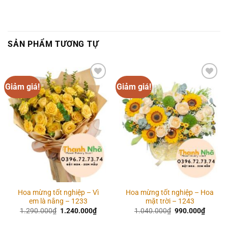
SẢN PHẨM TƯƠNG TỰ
Giảm giá!
Giảm giá!
Add to
Add to
wishlist
wishlist
Hoa mừng tốt nghiệp – Vì
Hoa mừng tốt nghiệp – Hoa
em là nắng – 1233
mặt trời – 1243
Giá
Giá
Giá
Giá
1.290.000
₫
1.240.000
₫
1.040.000
₫
990.000
₫
gốc
hiện
gốc
hiện
là:
tại
là:
tại