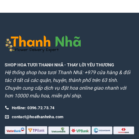
1.290.000₫.
là:
1.040.000₫.
là:
1.240.000₫.
990.00
SHOP HOA TƯƠI THANH NHÃ
- THAY LỜI YÊU THƯƠNG
Hệ thống shop hoa tươi Thanh Nhã: +979 cửa hàng & đối
tác ở tất cả các quận, huyện, thành phố trên 63 tỉnh.
Chuyên cung cấp dịch vụ đặt hoa online giao nhanh với
hơn 10000 mẫu hoa, miễn phí ship.
Hotline: 0396.72.73.74
contact@hoathanhnha.com