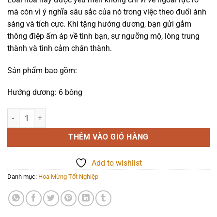
290.000₫.
mà còn vì ý nghĩa sâu sắc của nó trong việc theo đuổi ánh
sáng và tích cực. Khi tặng hướng dương, bạn gửi gắm
thông điệp ấm áp về tình bạn, sự ngưỡng mộ, lòng trung
thành và tình cảm chân thành.
Sản phẩm bao gồm:
Hướng dương: 6 bông
Hoa mừng tốt nghiệp - Dreaming - 1206 số lượng
THÊM VÀO GIỎ HÀNG
Add to wishlist
Danh mục:
Hoa Mừng Tốt Nghiệp