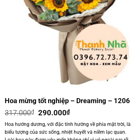
Hoa mừng tốt nghiệp – Dreaming – 1206
Giá
Giá
317.000
₫
290.000
₫
gốc
hiện
Hoa hướng dương, với đặc tính hướng về phía mặt trời, là
là:
tại
biểu tượng của sức sống, nhiệt huyết và niềm lạc quan.
317.000₫.
là:
Loài hoa này được yêu mến không chỉ vì vẻ ngoài rực rỡ