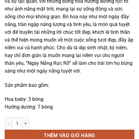
và sự lạc quan, với những bông hoa hướng dương rực rỡ
517.000₫.
là:
như ánh nắng mặt trời, mang lại sự sống động và sức
490.000₫.
sống cho mọi không gian. Bó hoa này như một ngày đầy
nắng, tràn ngập năng lượng và tình yêu, là món quà tuyệt
vời để truyền tải những lời chúc tốt đẹp, khích lệ tinh thần
và thể hiện mong muốn về một cuộc sống tươi đẹp, đầy ắp
niềm vui và hạnh phúc. Cho dù là dịp sinh nhật, kỷ niệm,
hay chỉ đơn giản là muốn mang lại niềm vui cho người
thân yêu, “Ngày Nắng Rực Rỡ” sẽ làm cho trái tim họ bừng
sáng như một ngày nắng tuyệt vời.
Sản phẩm bao gồm:
Hoa baby: 3 bông
Hướng dương: 7 bông
Hoa mừng tốt nghiệp - Ngày nắng rực rỡ - 1203 số lượng
THÊM VÀO GIỎ HÀNG