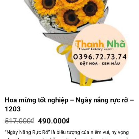
Hoa mừng tốt nghiệp – Ngày nắng rực rỡ –
1203
Giá
Giá
517.000
₫
490.000
₫
gốc
hiện
“Ngày Nắng Rực Rỡ” là biểu tượng của niềm vui, hy vọng
là:
tại