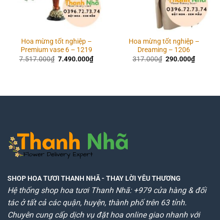
Hoa mừng tốt nghiệp –
Hoa mừng tốt nghiệp –
Premium vase 6 – 1219
Dreaming – 1206
Giá
Giá
Giá
Giá
7.517.000
₫
7.490.000
₫
317.000
₫
290.000
₫
gốc
hiện
gốc
hiện
là:
tại
là:
tại
7.517.000₫.
là:
317.000₫.
là:
7.490.000₫.
290.000
SHOP HOA TƯƠI THANH NHÃ
- THAY LỜI YÊU THƯƠNG
Hệ thống shop hoa tươi Thanh Nhã: +979 cửa hàng & đối
tác ở tất cả các quận, huyện, thành phố trên 63 tỉnh.
Chuyên cung cấp dịch vụ đặt hoa online giao nhanh với