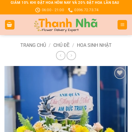
Bỏ
GIẢM 10% KHI ĐẶT HOA HÔM NAY VÀ 20% ĐẶT HOA LẦN SAU
06:00 - 21:00
0396.72.73.74
qua
nội
dung
TRANG CHỦ
/
CHỦ ĐỀ
/
HOA SINH NHẬT
Add to
wishlist