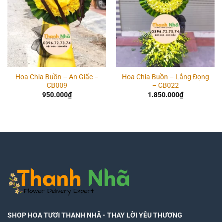
Hoa Chia Buồn – An Giấc –
Hoa Chia Buồn – Lắng Đọng
CB009
– CB022
950.000
₫
1.850.000
₫
SHOP HOA TƯƠI THANH NHÃ
- THAY LỜI YÊU THƯƠNG