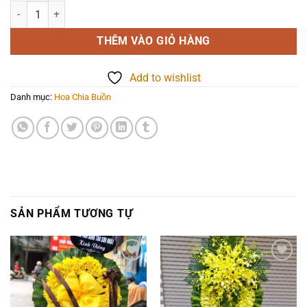
Hoa chia buồn - Ngày cách xa - 1142 số lượng
THÊM VÀO GIỎ HÀNG
Add to wishlist
Danh mục:
Hoa Chia Buồn
SẢN PHẨM TƯƠNG TỰ
Add to
Add to
wishlist
wishlist