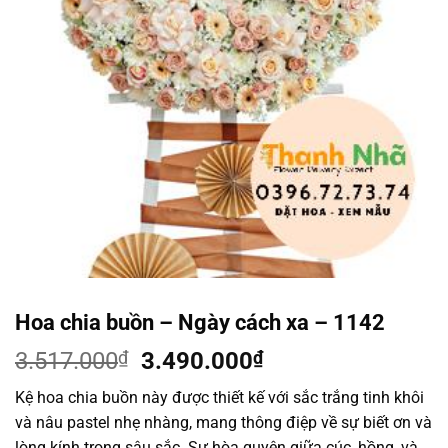
Hoa chia buồn – Ngày cách xa – 1142
Giá
Giá
3.517.000
₫
3.490.000
₫
gốc
hiện
Kệ hoa chia buồn này được thiết kế với sắc trắng tinh khôi
là:
tại
và nâu pastel nhẹ nhàng, mang thông điệp về sự biết ơn và
3.517.000₫.
là:
lòng kính trọng sâu sắc. Sự hòa quyện giữa cúc, hồng, và