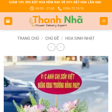
Bỏ
GIẢM 10% KHI ĐẶT HOA HÔM NAY VÀ 20% ĐẶT HOA LẦN SAU
06:00 - 21:00
0396.72.73.74
qua
nội
dung
TRANG CHỦ
/
CHỦ ĐỀ
/
HOA SINH NHẬT
Add to
wishlist