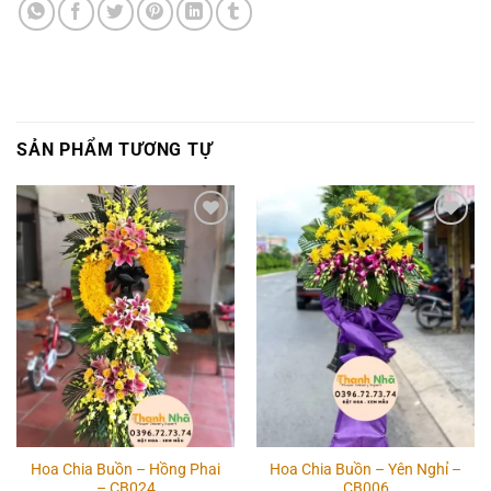
SẢN PHẨM TƯƠNG TỰ
Add to
Add to
wishlist
wishlist
Hoa Chia Buồn – Hồng Phai
Hoa Chia Buồn – Yên Nghỉ –
– CB024
CB006