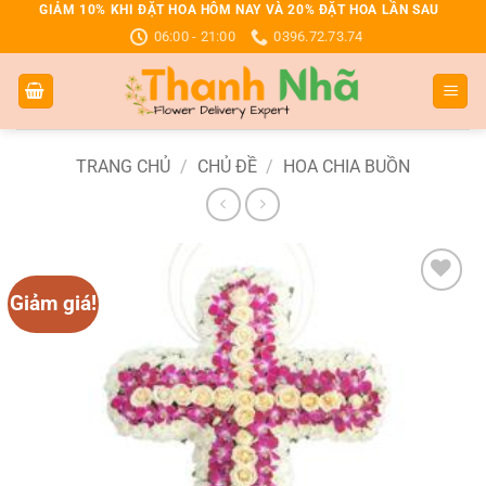
Bỏ
GIẢM 10% KHI ĐẶT HOA HÔM NAY VÀ 20% ĐẶT HOA LẦN SAU
06:00 - 21:00
0396.72.73.74
qua
nội
dung
TRANG CHỦ
/
CHỦ ĐỀ
/
HOA CHIA BUỒN
Giảm giá!
Add to
wishlist