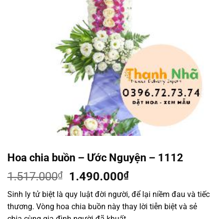
Hoa chia buồn – Ước Nguyện – 1112
Giá
Giá
1.517.000
₫
1.490.000
₫
gốc
hiện
Sinh ly tử biệt là quy luật đời người, để lại niềm đau và tiếc
là:
tại
thương. Vòng hoa chia buồn này thay lời tiễn biệt và sẻ
1.517.000₫.
là:
chia cùng gia đình người đã khuất.