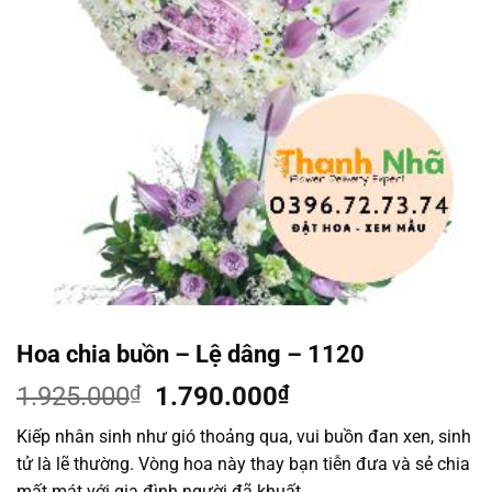
Hoa chia buồn – Lệ dâng – 1120
Giá
Giá
1.925.000
₫
1.790.000
₫
gốc
hiện
Kiếp nhân sinh như gió thoảng qua, vui buồn đan xen, sinh
là:
tại
tử là lẽ thường. Vòng hoa này thay bạn tiễn đưa và sẻ chia
1.925.000₫.
là:
mất mát với gia đình người đã khuất.