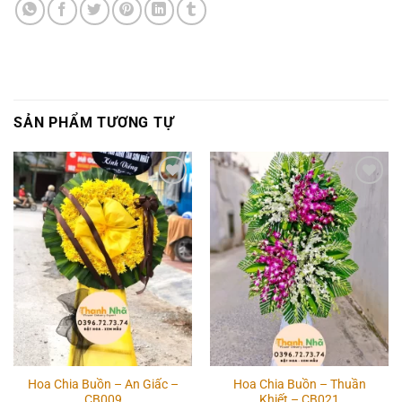
SẢN PHẨM TƯƠNG TỰ
Add to
Add to
wishlist
wishlist
Hoa Chia Buồn – An Giấc –
Hoa Chia Buồn – Thuần
CB009
Khiết – CB021