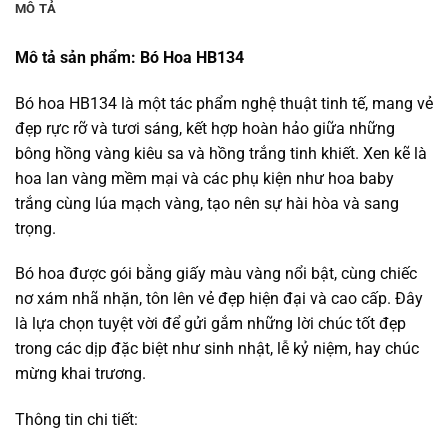
MÔ TẢ
Mô tả sản phẩm: Bó Hoa HB134
Bó hoa HB134 là một tác phẩm nghệ thuật tinh tế, mang vẻ
đẹp rực rỡ và tươi sáng, kết hợp hoàn hảo giữa những
bông hồng vàng kiêu sa và hồng trắng tinh khiết. Xen kẽ là
hoa lan vàng mềm mại và các phụ kiện như hoa baby
trắng cùng lúa mạch vàng, tạo nên sự hài hòa và sang
trọng.
Bó hoa được gói bằng giấy màu vàng nổi bật, cùng chiếc
nơ xám nhã nhặn, tôn lên vẻ đẹp hiện đại và cao cấp. Đây
là lựa chọn tuyệt vời để gửi gắm những lời chúc tốt đẹp
trong các dịp đặc biệt như sinh nhật, lễ kỷ niệm, hay chúc
mừng khai trương.
Thông tin chi tiết: