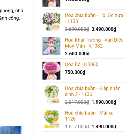
 phòng, nhà
Hoa chia buồn - Hồi Ức Xưa
ành công.
- 1130
Giá
Giá
3.690.000
₫
3.490.000
₫
gốc
hiện
Hoa Khai Trương - Vạn Điều
là:
tại
May Mắn - KT082
3.690.000₫.
là:
2.600.000
₫
3.490.00
Hoa Bó - HB060
750.000
₫
Hoa chia buồn - Kiếp nhân
sinh 2 - 1136
Giá
Giá
2.017.000
₫
1.990.000
₫
gốc
hiện
Hoa chia buồn - Mãi xa -
là:
tại
1126
2.017.000₫.
là:
Giá
Giá
1.517.000
₫
1.490.000
₫
1.990.00
gốc
hiện