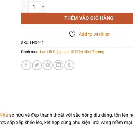
Lan Hồ Điệp - LHD042 số lượng
THÊM VÀO GIỎ HÀNG
Add to wishlist
SKU:
LHD042
Danh mục:
Lan Hồ Điệp
,
Lan Hồ Điệp Khai Trương
 Nhã
sở hữu vẻ đẹp thanh thoát với sắc hồng dịu dàng, tôn lên n
ược sắp xếp khéo léo, kết hợp cùng phụ kiện lưới vàng mềm mại