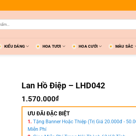
KIỂU DÁNG
HOA TƯƠI
HOA CƯỚI
MÀU SẮC
Lan Hồ Điệp – LHD042
1.570.000
₫
ƯU ĐÃI ĐẶC BIỆT
1.
Tặng Banner Hoặc Thiệp (Trị Giá 20.000đ - 50.
Miễn Phí