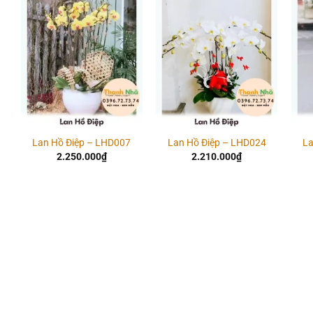
Add to
Add to
wishlist
wishlist
Lan Hồ Điệp – LHD007
Lan Hồ Điệp – LHD024
La
2.250.000
₫
2.210.000
₫