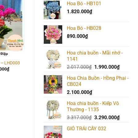
Hoa Bó - HB101
là:
tại
Add to
Add to
Add t
1.820.000
₫
1.517.000₫.
là:
wishlist
wishlist
wishlis
1.490.00
Hoa Bó - HB028
890.000
₫
Hoa chia buồn - Mãi nhớ -
1141
p – LHD003
Lan Hồ Điệp – LHD002
Lan Hồ Điệp – LHD03
Giá
Giá
2.017.000
₫
1.990.000
₫
.000
₫
1.850.000
₫
6.370.000
₫
gốc
hiện
Hoa Chia Buồn - Hồng Phai -
là:
tại
CB024
2.017.000₫.
là:
2.100.000
₫
1.990.00
Hoa chia buồn - Kiếp Vô
Thường - 1135
Giá
Giá
3.317.000
₫
3.290.000
₫
gốc
hiện
GIỎ TRÁI CÂY 032
là:
tại
3.317.000₫.
là: