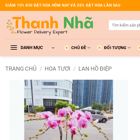
Bỏ
GIẢM 10% KHI ĐẶT HOA HÔM NAY VÀ 20% ĐẶT HOA LẦN SAU
qua
nội
Tìm
dung
kiếm:
DANH MỤC
CHỦ ĐỀ
ĐỐI TƯỢNG
TRANG CHỦ
/
HOA TƯƠI
/
LAN HỒ ĐIỆP
Add to
wishlist