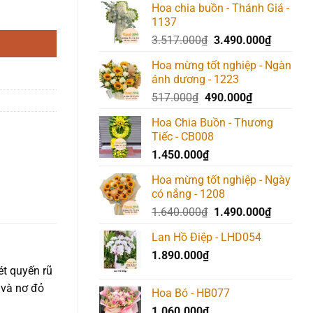
Hoa chia buồn - Thánh Giá -
1137
Giá
Giá
3.517.000
₫
3.490.000
₫
gốc
hiện
Hoa mừng tốt nghiệp - Ngàn
là:
tại
ánh dương - 1223
3.517.000₫.
là:
Giá
Giá
517.000
₫
490.000
₫
3.490.00
gốc
hiện
Hoa Chia Buồn - Thương
là:
tại
Tiếc - CB008
517.000₫.
là:
1.450.000
₫
490.000₫.
Hoa mừng tốt nghiệp - Ngày
có nắng - 1208
Giá
Giá
1.640.000
₫
1.490.000
₫
gốc
hiện
Lan Hồ Điệp - LHD054
là:
tại
1.890.000
₫
1.640.000₫.
là:
1.490.00
ét quyến rũ
 và nơ đỏ
Hoa Bó - HB077
1.060.000
₫