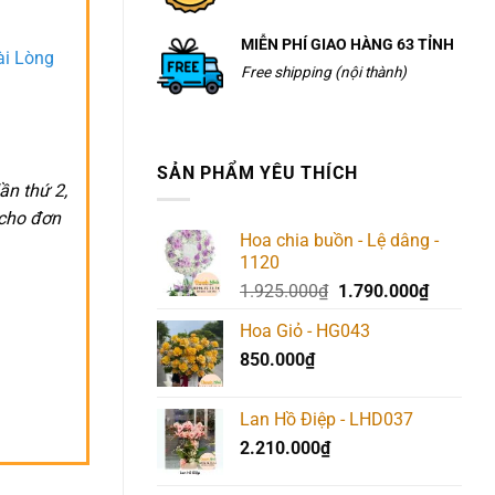
MIỄN PHÍ GIAO HÀNG 63 TỈNH
ài Lòng
Free shipping (nội thành)
SẢN PHẨM YÊU THÍCH
ần thứ 2,
 cho đơn
Hoa chia buồn - Lệ dâng -
1120
Giá
Giá
1.925.000
₫
1.790.000
₫
gốc
hiện
Hoa Giỏ - HG043
là:
tại
850.000
₫
1.925.000₫.
là:
1.790.00
Lan Hồ Điệp - LHD037
2.210.000
₫