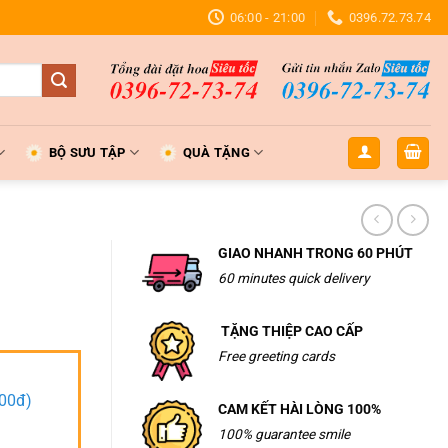
06:00 - 21:00
0396.72.73.74
BỘ SƯU TẬP
QUÀ TẶNG
GIAO NHANH TRONG 60 PHÚT
60 minutes quick delivery
TẶNG THIỆP CAO CẤP
Free greeting cards
000đ)
CAM KẾT HÀI LÒNG 100%
100% guarantee smile