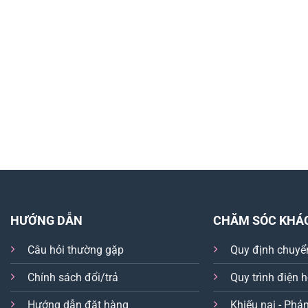
HƯỚNG DẪN
CHĂM SÓC KHÁ
Câu hỏi thường gặp
Quy định chuyể
Chính sách đổi/trả
Quy trình điện 
Hướng dẫn đặt hàng
Khiếu nại - Phản