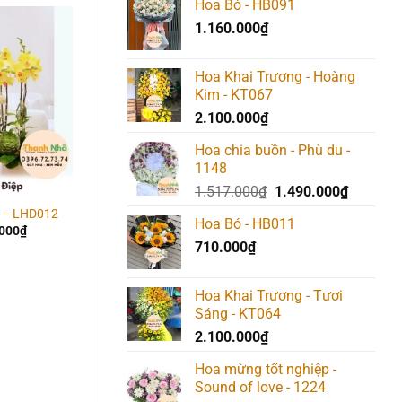
Hoa Bó - HB091
1.160.000
₫
Add to
Add to
Add t
wishlist
wishlist
wishlis
Hoa Khai Trương - Hoàng
Kim - KT067
2.100.000
₫
Hoa chia buồn - Phù du -
1148
Giá
Giá
1.517.000
₫
1.490.000
₫
gốc
hiện
p – LHD012
Lan Hồ Điệp – LHD015
Lan Hồ Điệp – LHD04
Hoa Bó - HB011
là:
tại
.000
₫
2.210.000
₫
6.370.000
₫
710.000
₫
1.517.000₫.
là:
1.490.00
Hoa Khai Trương - Tươi
Sáng - KT064
2.100.000
₫
Hoa mừng tốt nghiệp -
Sound of love - 1224