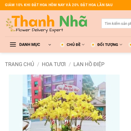
Bỏ
GIẢM 10% KHI ĐẶT HOA HÔM NAY VÀ 20% ĐẶT HOA LẦN SAU
qua
nội
Tìm
dung
kiếm:
DANH MỤC
CHỦ ĐỀ
ĐỐI TƯỢNG
TRANG CHỦ
/
HOA TƯƠI
/
LAN HỒ ĐIỆP
Add to
wishlist