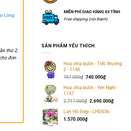
MIỄN PHÍ GIAO HÀNG 63 TỈNH
ài Lòng
Free shipping (nội thành)
SẢN PHẨM YÊU THÍCH
ần thứ 2,
 cho đơn
Hoa chia buồn - Tiếc thương
2 - 1146
Giá
Giá
767.000
₫
740.000
₫
gốc
hiện
Hoa chia buồn - Yên Nghỉ -
là:
tại
1147
767.000₫.
là:
Giá
Giá
2.717.000
₫
2.690.000
₫
740.000₫.
gốc
hiện
Lan Hồ Điệp - LHD036
là:
tại
1.570.000
₫
2.717.000₫.
là:
2.690.00