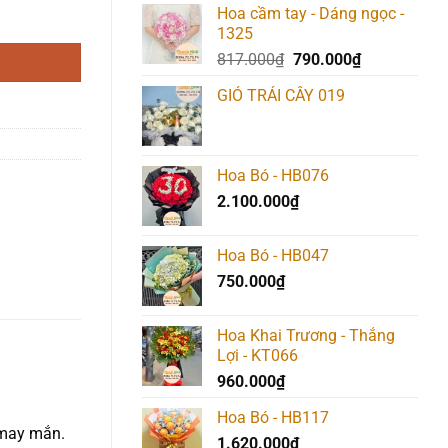
Hoa cầm tay - Dáng ngọc -
1325
Giá
Giá
817.000
₫
790.000
₫
gốc
hiện
GIỎ TRÁI CÂY 019
là:
tại
817.000₫.
là:
790.000₫.
Hoa Bó - HB076
2.100.000
₫
Hoa Bó - HB047
750.000
₫
Hoa Khai Trương - Thắng
Lợi - KT066
960.000
₫
Hoa Bó - HB117
 may mắn.
1.620.000
₫