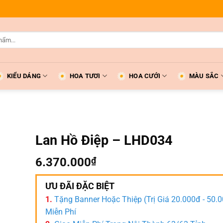
KIỂU DÁNG
HOA TƯƠI
HOA CƯỚI
MÀU SẮC
Lan Hồ Điệp – LHD034
6.370.000
₫
ƯU ĐÃI ĐẶC BIỆT
1.
Tặng Banner Hoặc Thiệp (Trị Giá 20.000đ - 50.
Miễn Phí