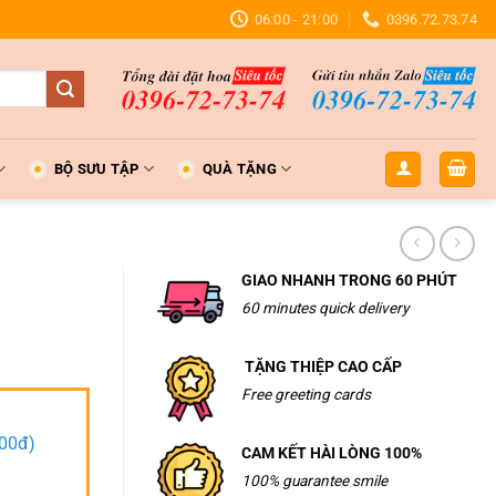
06:00 - 21:00
0396.72.73.74
BỘ SƯU TẬP
QUÀ TẶNG
GIAO NHANH TRONG 60 PHÚT
60 minutes quick delivery
TẶNG THIỆP CAO CẤP
Free greeting cards
000đ)
CAM KẾT HÀI LÒNG 100%
100% guarantee smile