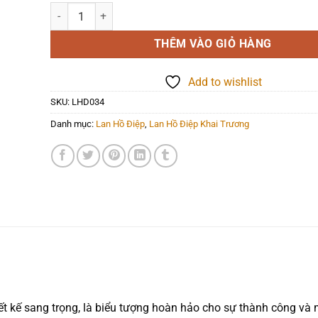
Lan Hồ Điệp - LHD034 số lượng
THÊM VÀO GIỎ HÀNG
Add to wishlist
SKU:
LHD034
Danh mục:
Lan Hồ Điệp
,
Lan Hồ Điệp Khai Trương
iết kế sang trọng, là biểu tượng hoàn hảo cho sự thành công và