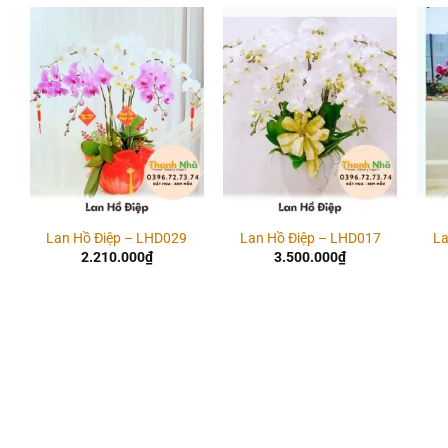
Add to
Add to
wishlist
wishlist
Lan Hồ Điệp – LHD029
Lan Hồ Điệp – LHD017
La
2.210.000
₫
3.500.000
₫