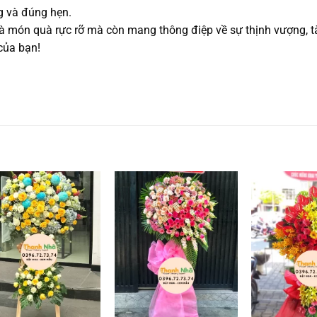
g và đúng hẹn.
à món quà rực rỡ mà còn mang thông điệp về sự thịnh vượng, tà
của bạn!
Add to
Add to
wishlist
wishlist