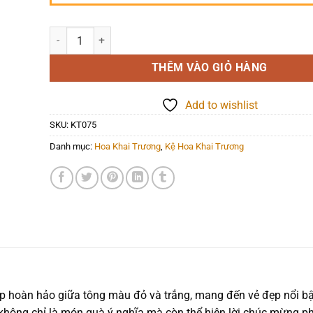
Hoa Khai Trương - Vạn Điều May Mắn - KT075 số lượng
THÊM VÀO GIỎ HÀNG
Add to wishlist
SKU:
KT075
Danh mục:
Hoa Khai Trương
,
Kệ Hoa Khai Trương
p hoàn hảo giữa tông màu đỏ và trắng, mang đến vẻ đẹp nổi bậ
a không chỉ là món quà ý nghĩa mà còn thể hiện lời chúc mừng phá