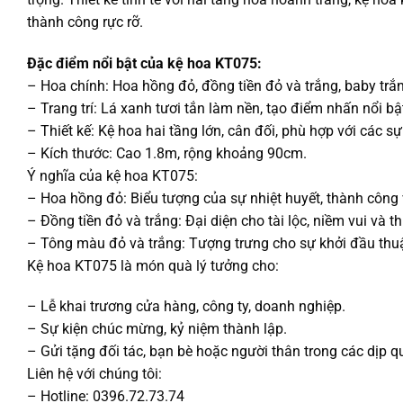
thành công rực rỡ.
Đặc điểm nổi bật của kệ hoa KT075:
– Hoa chính: Hoa hồng đỏ, đồng tiền đỏ và trắng, baby trắn
– Trang trí: Lá xanh tươi tắn làm nền, tạo điểm nhấn nổi bậ
– Thiết kế: Kệ hoa hai tầng lớn, cân đối, phù hợp với các 
– Kích thước: Cao 1.8m, rộng khoảng 90cm.
Ý nghĩa của kệ hoa KT075:
– Hoa hồng đỏ: Biểu tượng của sự nhiệt huyết, thành côn
– Đồng tiền đỏ và trắng: Đại diện cho tài lộc, niềm vui và t
– Tông màu đỏ và trắng: Tượng trưng cho sự khởi đầu thuận
Kệ hoa KT075 là món quà lý tưởng cho:
– Lễ khai trương cửa hàng, công ty, doanh nghiệp.
– Sự kiện chúc mừng, kỷ niệm thành lập.
– Gửi tặng đối tác, bạn bè hoặc người thân trong các dịp q
Liên hệ với chúng tôi:
– Hotline: 0396.72.73.74