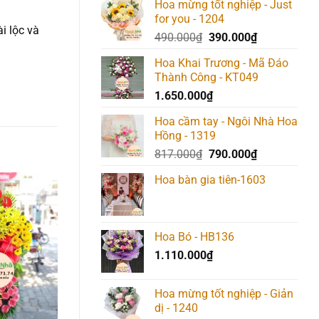
Hoa mừng tốt nghiệp - Just
for you - 1204
i lộc và
Giá
Giá
490.000
₫
390.000
₫
gốc
hiện
Hoa Khai Trương - Mã Đáo
là:
tại
Thành Công - KT049
490.000₫.
là:
1.650.000
₫
390.000₫.
Hoa cầm tay - Ngôi Nhà Hoa
Hồng - 1319
Giá
Giá
817.000
₫
790.000
₫
gốc
hiện
Hoa bàn gia tiên-1603
là:
tại
817.000₫.
là:
790.000₫.
Add to
Add to
Add t
wishlist
wishlist
wishlis
Hoa Bó - HB136
1.110.000
₫
Hoa mừng tốt nghiệp - Giản
dị - 1240