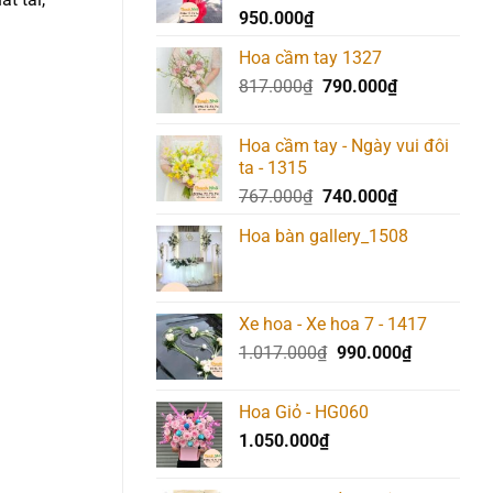
950.000
₫
3.490.00
Hoa cầm tay 1327
Giá
Giá
817.000
₫
790.000
₫
gốc
hiện
là:
tại
Hoa cầm tay - Ngày vui đôi
817.000₫.
là:
ta - 1315
790.000₫.
Giá
Giá
767.000
₫
740.000
₫
gốc
hiện
Hoa bàn gallery_1508
là:
tại
767.000₫.
là:
740.000₫.
Xe hoa - Xe hoa 7 - 1417
Giá
Giá
1.017.000
₫
990.000
₫
gốc
hiện
là:
tại
Hoa Giỏ - HG060
1.017.000₫.
là:
1.050.000
₫
990.000₫.