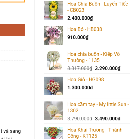
Hoa Chia Buồn - Luyến Tiếc
- CB023
2.400.000
₫
Hoa Bó - HB038
910.000
₫
Hoa chia buồn - Kiếp Vô
Thường - 1135
Giá
Giá
3.317.000
₫
3.290.000
₫
gốc
hiện
Hoa Giỏ - HG098
là:
tại
1.300.000
₫
3.317.000₫.
là:
3.290.00
Hoa cầm tay - My little Sun -
1302
Giá
Giá
3.790.000
₫
3.490.000
₫
gốc
hiện
Hoa Khai Trương - Thành
t và sang
là:
tại
Công - KT125
3.790.000₫.
là:
t tài,