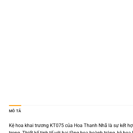
MÔ TẢ
Kệ hoa khai trương KT075 của Hoa Thanh Nhã là sự kết hợ
trọng. Thiết kế tinh tế với hai tầng hoa hoành tráng, kệ ho