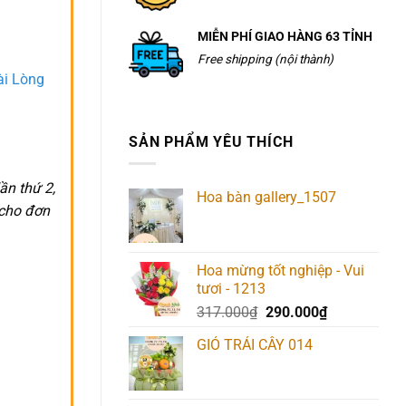
MIỄN PHÍ GIAO HÀNG 63 TỈNH
Free shipping (nội thành)
ài Lòng
SẢN PHẨM YÊU THÍCH
ần thứ 2,
Hoa bàn gallery_1507
 cho đơn
Hoa mừng tốt nghiệp - Vui
tươi - 1213
Giá
Giá
317.000
₫
290.000
₫
gốc
hiện
GIỎ TRÁI CÂY 014
là:
tại
317.000₫.
là:
290.000₫.