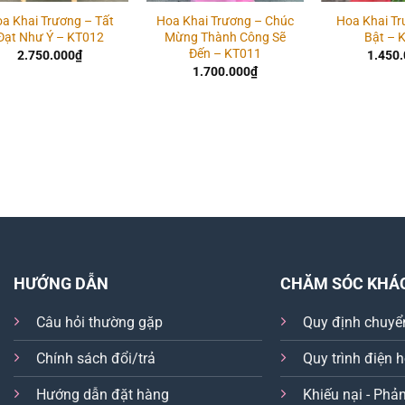
a Khai Trương – Tất
Hoa Khai Trương – Chúc
Hoa Khai Tr
Đạt Như Ý – KT012
Mừng Thành Công Sẽ
Bật – 
Đến – KT011
2.750.000
₫
1.450
1.700.000
₫
HƯỚNG DẪN
CHĂM SÓC KHÁ
Câu hỏi thường gặp
Quy định chuyể
Chính sách đổi/trả
Quy trình điện 
Hướng dẫn đặt hàng
Khiếu nại - Phản