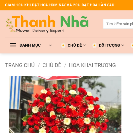
Bỏ
GIẢM 10% KHI ĐẶT HOA HÔM NAY VÀ 20% ĐẶT HOA LẦN SAU
qua
nội
Tìm
dung
kiếm:
DANH MỤC
CHỦ ĐỀ
ĐỐI TƯỢNG
TRANG CHỦ
/
CHỦ ĐỀ
/
HOA KHAI TRƯƠNG
Add to
wishlist