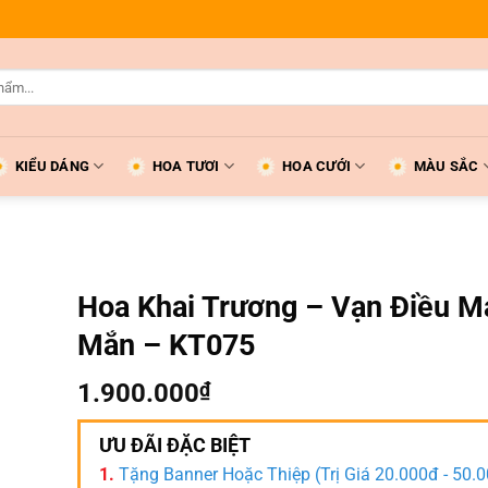
KIỂU DÁNG
HOA TƯƠI
HOA CƯỚI
MÀU SẮC
Hoa Khai Trương – Vạn Điều M
Mắn – KT075
1.900.000
₫
ƯU ĐÃI ĐẶC BIỆT
1.
Tặng Banner Hoặc Thiệp (Trị Giá 20.000đ - 50.