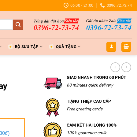
06:00 - 21:00
0396.72.73.74
BỘ SƯU TẬP
QUÀ TẶNG
GIAO NHANH TRONG 60 PHÚT
ay
60 minutes quick delivery
TẶNG THIỆP CAO CẤP
Free greeting cards
CAM KẾT HÀI LÒNG 100%
000đ)
100% guarantee smile