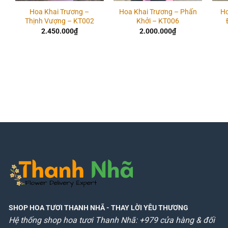
Hoa Khai Trương –
Hoa Khai Trương – Phấn
Ho
Thịnh Vượng – KT002
Khởi – KT006
2.450.000
₫
2.000.000
₫
SHOP HOA TƯƠI THANH NHÃ
- THAY LỜI YÊU THƯƠNG
Hệ thống shop hoa tươi Thanh Nhã: +979 cửa hàng & đối