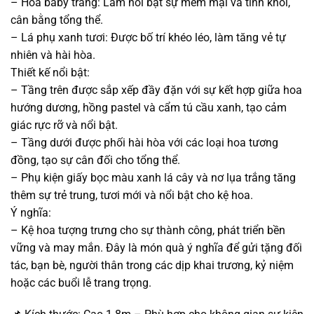
– Hoa baby trắng: Làm nổi bật sự mềm mại và tinh khôi,
cân bằng tổng thể.
– Lá phụ xanh tươi: Được bố trí khéo léo, làm tăng vẻ tự
nhiên và hài hòa.
Thiết kế nổi bật:
– Tầng trên được sắp xếp đầy đặn với sự kết hợp giữa hoa
hướng dương, hồng pastel và cẩm tú cầu xanh, tạo cảm
giác rực rỡ và nổi bật.
– Tầng dưới được phối hài hòa với các loại hoa tương
đồng, tạo sự cân đối cho tổng thể.
– Phụ kiện giấy bọc màu xanh lá cây và nơ lụa trắng tăng
thêm sự trẻ trung, tươi mới và nổi bật cho kệ hoa.
Ý nghĩa:
– Kệ hoa tượng trưng cho sự thành công, phát triển bền
vững và may mắn. Đây là món quà ý nghĩa để gửi tặng đối
tác, bạn bè, người thân trong các dịp khai trương, kỷ niệm
hoặc các buổi lễ trang trọng.