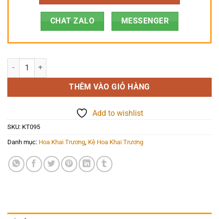
CHAT ZALO
MESSENGER
Hoa Khai Trương - Thăng Tiến - KT095 số lượng
THÊM VÀO GIỎ HÀNG
Add to wishlist
SKU:
KT095
Danh mục:
Hoa Khai Trương
,
Kệ Hoa Khai Trương