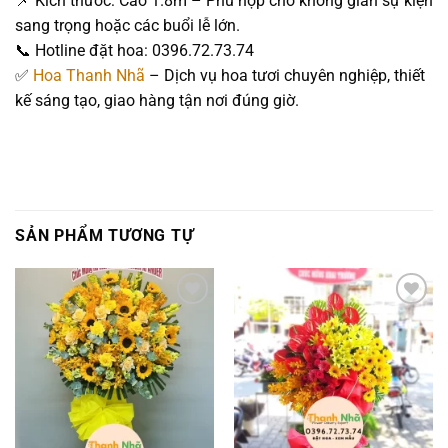
📌 Kích thước: Cao 1.8m – Phù hợp cho không gian sự kiện
sang trọng hoặc các buổi lễ lớn.
📞 Hotline đặt hoa: 0396.72.73.74
✅
Hoa Thanh Nhã
– Dịch vụ hoa tươi chuyên nghiệp, thiết
kế sáng tạo, giao hàng tận nơi đúng giờ.
SẢN PHẨM TƯƠNG TỰ
Add to
Add to
wishlist
wishlist