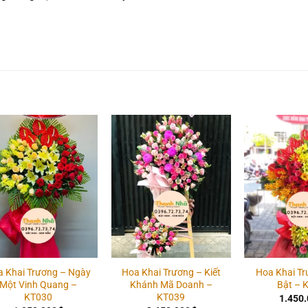
Add to
Add to
wishlist
wishlist
 Khai Trương – Ngày
Hoa Khai Trương – Kiết
Hoa Khai Tr
Một Vinh Quang –
Khánh Mã Doanh –
Bật – 
KT030
KT039
1.450