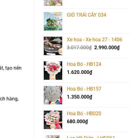
GIỎ TRÁI CÂY 034
Xe hoa - Xe hoa 27 - 1406
Giá
Giá
3.017.000
₫
2.990.000
₫
gốc
hiện
là:
tại
Hoa Bó - HB124
3.017.000₫.
là:
t, tạo nên
1.620.000
₫
2.990.00
Hoa Bó - HB157
1.350.000
₫
ách hàng,
Hoa Bó - HB020
680.000
₫