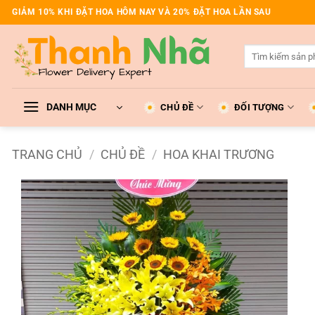
Bỏ
GIẢM 10% KHI ĐẶT HOA HÔM NAY VÀ 20% ĐẶT HOA LẦN SAU
qua
nội
Tìm
dung
kiếm:
DANH MỤC
CHỦ ĐỀ
ĐỐI TƯỢNG
TRANG CHỦ
/
CHỦ ĐỀ
/
HOA KHAI TRƯƠNG
Add to
wishlist