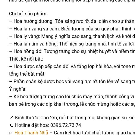
Chi tiết sản phẩm:
– Hoa hướng dương: Tỏa sáng rực rỡ, đại diện cho sự thành
– Hoa lan vàng và cam: Biểu tượng của sự quý phái, thịnh 
– Hoa ly vàng: Mang ý nghĩa cao sang, thanh lịch và khởi đ
– Hoa lan tím và hồng: Thể hiện sự trang nhã, tinh tế và lời
– Hoa hồng đỏ: Tượng trưng cho sự nhiệt huyết và niềm ti
Thiết kế nổi bật:
– Hoa được sắp xếp cân đối và tầng lớp hài hòa, với tone 
tổng thể bắt mắt.
– Phần chân kệ được bọc vải vàng rực rỡ, tôn lên vẻ sang t
Ý nghĩa:
– Kệ hoa tượng trưng cho lời chúc may mắn, thành công vư
bạn bè trong các dịp khai trương, lễ chúc mừng hoặc các sự
📌 Kích thước: Cao 2m, nổi bật trong mọi không gian sự kiệ
📞 Hotline đặt hoa: 0396.72.73.74
✅
Hoa Thanh Nhã
– Cam kết hoa tươi chất lượng, giao hàng