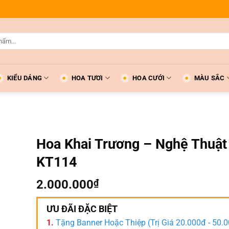
KIỂU DÁNG
HOA TƯƠI
HOA CƯỚI
MÀU SẮC
Hoa Khai Trương – Nghệ Thuật
KT114
2.000.000
₫
ƯU ĐÃI ĐẶC BIỆT
1.
Tặng Banner Hoặc Thiệp (Trị Giá 20.000đ - 50.