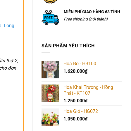
MIỄN PHÍ GIAO HÀNG 63 TỈNH
Free shipping (nội thành)
ài Lòng
SẢN PHẨM YÊU THÍCH
ần thứ 2,
Hoa Bó - HB100
 cho đơn
1.620.000
₫
Hoa Khai Trương - Hồng
Phát - KT107
1.250.000
₫
Hoa Giỏ - HG072
1.050.000
₫