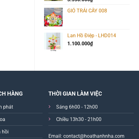
1.950.000
₫
GIỎ TRÁI CÂY 008
Lan Hồ Điệp - LHD014
1.100.000
₫
CH HÀNG
THỜI GIAN LÀM VIỆC
n phát
Sáng 6h00 - 12h00
hoa
Chiều 13h30 - 21h00
 hồi
Email: contact@hoathanhnha.com