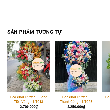
.
SẢN PHẨM TƯƠNG TỰ
Add to
Add to
wishlist
wishlist
Hoa Khai Trương – Đồng
Hoa Khai Trương –
Hoa
Tiền Vàng – KT013
Thành Công – KT023
2.700.000
₫
3.250.000
₫