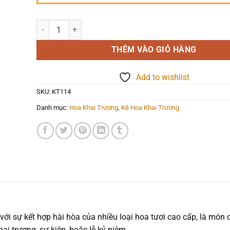
Hoa Khai Trương - Nghệ Thuật - KT114 số lượng
THÊM VÀO GIỎ HÀNG
Add to wishlist
SKU:
KT114
Danh mục:
Hoa Khai Trương
,
Kệ Hoa Khai Trương
với sự kết hợp hài hòa của nhiều loại hoa tươi cao cấp, là món
ai trương, sự kiện, hoặc lễ kỷ niệm.