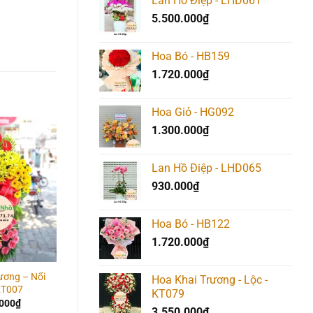
Lan Hồ Điệp - LHD061
5.500.000
₫
Hoa Bó - HB159
1.720.000
₫
Hoa Giỏ - HG092
1.300.000
₫
Add to
Add to
Add t
wishlist
wishlist
wishlis
Lan Hồ Điệp - LHD065
930.000
₫
Hoa Bó - HB122
1.720.000
₫
ương – Nổi
Hoa Khai Trương –
Hoa Khai Trương –
Hoa Khai Trương - Lộc -
KT007
Thịnh Vượng – KT002
Thành Công Ngập Lối 
KT079
KT033
.000
₫
2.450.000
₫
3.550.000
₫