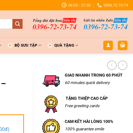
06:00 - 21:00
0396.72.73.74
BỘ SƯU TẬP
QUÀ TẶNG
GIAO NHANH TRONG 60 PHÚT
 –
60 minutes quick delivery
TẶNG THIỆP CAO CẤP
Free greeting cards
CAM KẾT HÀI LÒNG 100%
000đ)
100% guarantee smile