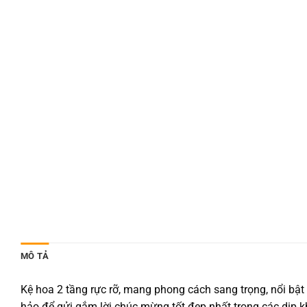
MÔ TẢ
Kệ hoa 2 tầng rực rỡ, mang phong cách sang trọng, nổi bật 
hảo để gửi gắm lời chúc mừng tốt đẹp nhất trong các dịp kh