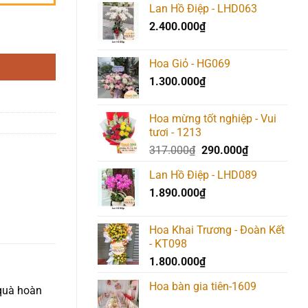
Lan Hồ Điệp - LHD063
2.400.000
₫
Hoa Giỏ - HG069
1.300.000
₫
Hoa mừng tốt nghiệp - Vui
tươi - 1213
Giá
Giá
317.000
₫
290.000
₫
gốc
hiện
Lan Hồ Điệp - LHD089
là:
tại
1.890.000
₫
317.000₫.
là:
290.000₫.
Hoa Khai Trương - Đoàn Kết
- KT098
1.800.000
₫
Hoa bàn gia tiên-1609
 quà hoàn