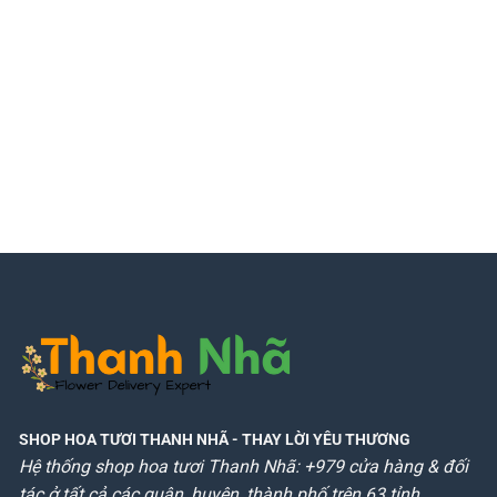
SHOP HOA TƯƠI THANH NHÃ
- THAY LỜI YÊU THƯƠNG
Hệ thống shop hoa tươi Thanh Nhã: +979 cửa hàng & đối
tác ở tất cả các quận, huyện, thành phố trên 63 tỉnh.