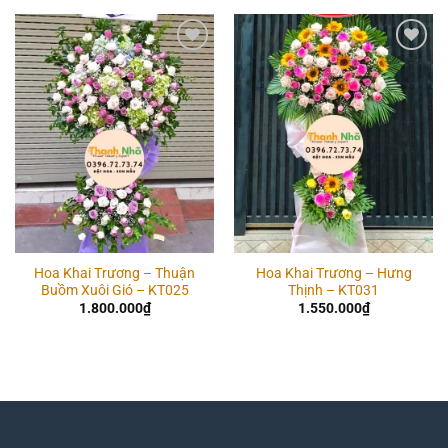
Add to
Add to
wishlist
wishlist
Hoa Khai Trương – Thuận
Hoa Khai Trương – Hưng
Buồm Xuôi Gió – KT025
Thịnh – KT031
1.800.000
₫
1.550.000
₫