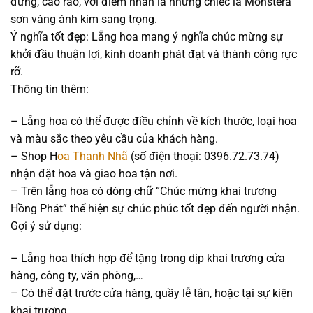
đứng, cao ráo, với điểm nhấn là những chiếc lá Monstera
sơn vàng ánh kim sang trọng.
Ý nghĩa tốt đẹp: Lẵng hoa mang ý nghĩa chúc mừng sự
khởi đầu thuận lợi, kinh doanh phát đạt và thành công rực
rỡ.
Thông tin thêm:
– Lẵng hoa có thể được điều chỉnh về kích thước, loại hoa
và màu sắc theo yêu cầu của khách hàng.
– Shop H
oa Thanh Nhã
(số điện thoại: 0396.72.73.74)
nhận đặt hoa và giao hoa tận nơi.
– Trên lẵng hoa có dòng chữ “Chúc mừng khai trương
Hồng Phát” thể hiện sự chúc phúc tốt đẹp đến người nhận.
Gợi ý sử dụng:
– Lẵng hoa thích hợp để tặng trong dịp khai trương cửa
hàng, công ty, văn phòng,…
– Có thể đặt trước cửa hàng, quầy lễ tân, hoặc tại sự kiện
khai trương.