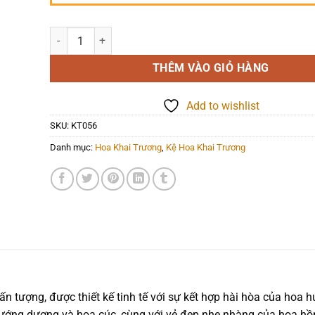
Hoa Khai Trương - Đại Cát Đại Lợi - KT056 số lượng
THÊM VÀO GIỎ HÀNG
Add to wishlist
SKU:
KT056
Danh mục:
Hoa Khai Trương
,
Kệ Hoa Khai Trương
ấn tượng, được thiết kế tinh tế với sự kết hợp hài hòa của hoa 
ướng dương và hoa cúc, cùng với vẻ đẹp nhẹ nhàng của hoa hồn