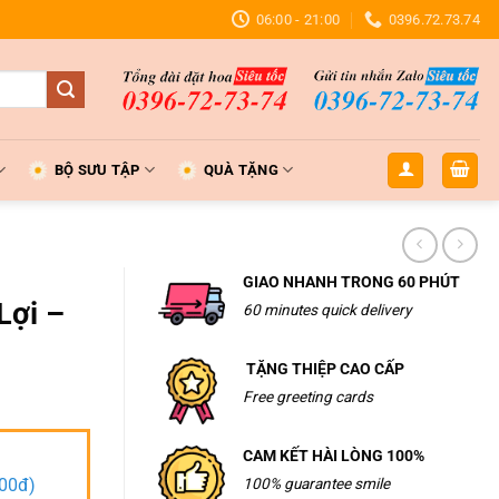
06:00 - 21:00
0396.72.73.74
BỘ SƯU TẬP
QUÀ TẶNG
GIAO NHANH TRONG 60 PHÚT
Lợi –
60 minutes quick delivery
TẶNG THIỆP CAO CẤP
Free greeting cards
CAM KẾT HÀI LÒNG 100%
000đ)
100% guarantee smile