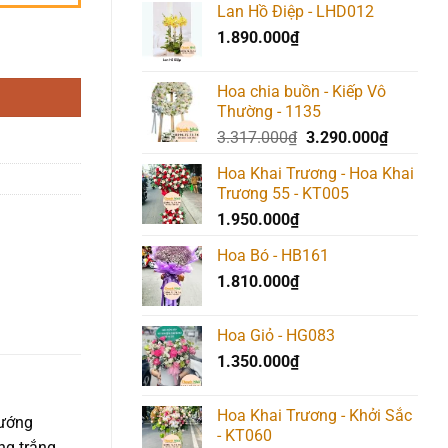
Lan Hồ Điệp - LHD012
1.890.000
₫
Hoa chia buồn - Kiếp Vô
Thường - 1135
Giá
Giá
3.317.000
₫
3.290.000
₫
gốc
hiện
Hoa Khai Trương - Hoa Khai
là:
tại
Trương 55 - KT005
3.317.000₫.
là:
1.950.000
₫
3.290.00
Hoa Bó - HB161
1.810.000
₫
Hoa Giỏ - HG083
1.350.000
₫
Hoa Khai Trương - Khởi Sắc
hướng
- KT060
g trắng,