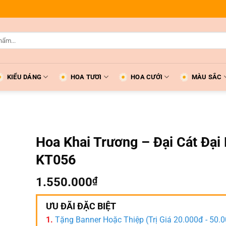
KIỂU DÁNG
HOA TƯƠI
HOA CƯỚI
MÀU SẮC
Hoa Khai Trương – Đại Cát Đại 
KT056
1.550.000
₫
ƯU ĐÃI ĐẶC BIỆT
1.
Tặng Banner Hoặc Thiệp (Trị Giá 20.000đ - 50.