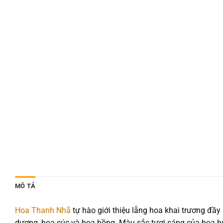
MÔ TẢ
Hoa Thanh Nhã
tự hào giới thiệu lẵng hoa khai trương đầy 
dương, hoa cúc và hoa hồng. Màu sắc tươi sáng của hoa h