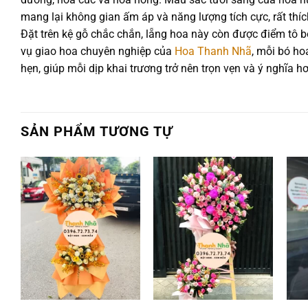
mang lại không gian ấm áp và năng lượng tích cực, rất th
Đặt trên kệ gỗ chắc chắn, lẵng hoa này còn được điểm tô b
vụ giao hoa chuyên nghiệp của
Hoa Thanh Nhã
, mỗi bó ho
hẹn, giúp mỗi dịp khai trương trở nên trọn vẹn và ý nghĩa h
SẢN PHẨM TƯƠNG TỰ
Add to
Add to
wishlist
wishlist