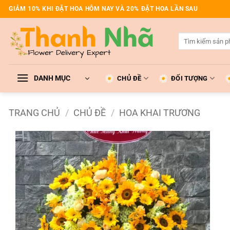
Bỏ
GIẢM 10% KHI ĐẶT HOA HÔM NAY VÀ 20% ĐẶT HOA LẦN SAU
qua
nội
Tìm
dung
kiếm:
DANH MỤC
CHỦ ĐỀ
ĐỐI TƯỢNG
TRANG CHỦ
/
CHỦ ĐỀ
/
HOA KHAI TRƯƠNG
Add to
wishlist