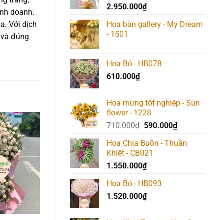
2.950.000
₫
inh doanh.
a. Với dịch
Hoa bàn gallery - My Dream
- 1501
t và đúng
Hoa Bó - HB078
610.000
₫
Hoa mừng tốt nghiệp - Sun
flower - 1228
Giá
Giá
710.000
₫
590.000
₫
gốc
hiện
Add to
Add to
Add t
Hoa Chia Buồn - Thuần
là:
tại
wishlist
wishlist
wishlis
Khiết - CB021
710.000₫.
là:
1.550.000
₫
590.000₫.
Hoa Bó - HB093
1.520.000
₫