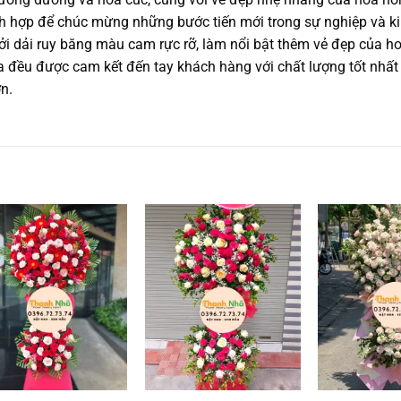
ích hợp để chúc mừng những bước tiến mới trong sự nghiệp và k
ởi dải ruy băng màu cam rực rỡ, làm nổi bật thêm vẻ đẹp của ho
a đều được cam kết đến tay khách hàng với chất lượng tốt nhấ
ơn.
Add to
Add to
wishlist
wishlist