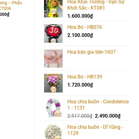
Hoa Khai Trương - Vạn Sự
ương – Phấn
Hoa Khai Trương – Lộc
Hoa Khai Trương – Đồ
Khởi Sắc - KT081
 KT006
Phát, Lộc Phát – KT036
Tiền Đỏ May Mắn –
KT014
.000
₫
2.550.000
₫
1.600.000
₫
2.100.000
₫
Hoa Bó - HB076
2.100.000
₫
Hoa bàn gia tiên-1607
Hoa Bó - HB139
1.720.000
₫
Hoa chia buồn - Condolence
1 - 1131
Giá
Giá
2.517.000
₫
2.490.000
₫
gốc
hiện
Hoa chia buồn - Dĩ Vãng -
là:
tại
1129
2.517.000₫.
là: