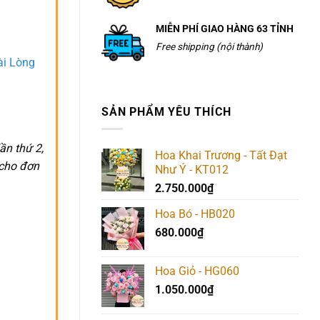
MIỄN PHÍ GIAO HÀNG 63 TỈNH
Free shipping (nội thành)
ài Lòng
SẢN PHẨM YÊU THÍCH
ần thứ 2,
Hoa Khai Trương - Tất Đạt
 cho đơn
Như Ý - KT012
2.750.000
₫
Hoa Bó - HB020
680.000
₫
Hoa Giỏ - HG060
1.050.000
₫