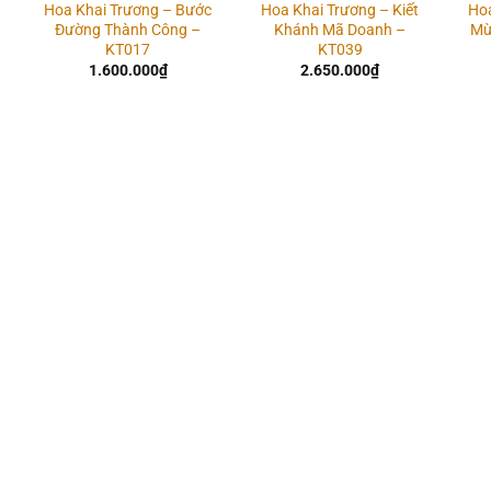
Hoa Khai Trương – Bước
Hoa Khai Trương – Kiết
Ho
Đường Thành Công –
Khánh Mã Doanh –
Mừ
KT017
KT039
1.600.000
₫
2.650.000
₫