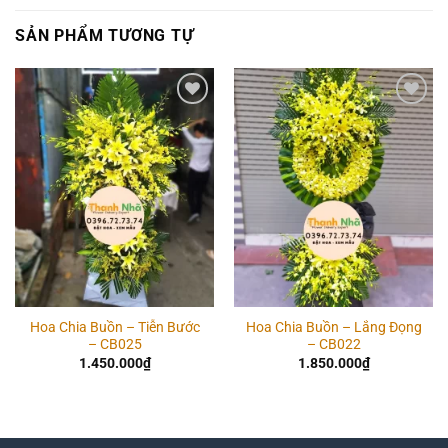
SẢN PHẨM TƯƠNG TỰ
Add to
Add to
wishlist
wishlist
Hoa Chia Buồn – Tiễn Bước
Hoa Chia Buồn – Lắng Đọng
– CB025
– CB022
1.450.000
₫
1.850.000
₫