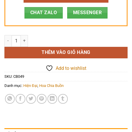
CHAT ZALO
MESSENGER
Hoa Chia Buồn - Giọt Sầu - CB049 số lượng
THÊM VÀO GIỎ HÀNG
Add to wishlist
SKU:
CB049
Danh mục:
Hiện Đại
,
Hoa Chia Buồn