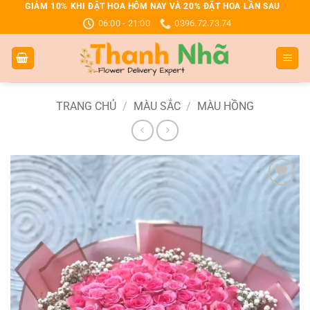
Bỏ
GIẢM 10% KHI ĐẶT HOA HÔM NAY VÀ 20% ĐẶT HOA LẦN SAU
06:00 - 21:00
0396.72.73.74
qua
nội
dung
TRANG CHỦ
/
MÀU SẮC
/
MÀU HỒNG
Add to
wishlist