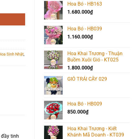
Hoa Bó - HB163
1.680.000
₫
Hoa Bó - HB039
1.160.000
₫
Hoa Khai Trương - Thuận
Hoa Sinh Nhật
,
Buồm Xuôi Gió - KT025
1.800.000
₫
GIỎ TRÁI CÂY 029
Hoa Bó - HB009
850.000
₫
Hoa Khai Trương - Kiết
Khánh Mã Doanh - KT039
 đầy tinh