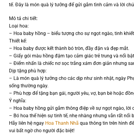
tế. Đây là món quà lý tưởng để gửi gắm tình cảm và lời chú
Mô tả chi tiết:
Loại hoa:
– Hoa baby hồng – biểu tượng cho sự ngọt ngào, tinh khiết 
Thiết kế:
– Hoa baby được kết thành bó tròn, đầy đặn và đẹp mắt.
– Giấy gói màu hồng đậm tạo cảm giác trẻ trung và nổi bật, k
– Điểm nhấn là chiếc nơ sọc trắng xám đơn giản nhưng san
Dịp tặng phù hợp:
– Là món quà lý tưởng cho các dịp như sinh nhật, ngày Phụ
sống thường ngày.
– Phù hợp để tặng bạn gái, người yêu, vợ, bạn bè hoặc đồn
Ý nghĩa:
– Hoa baby hồng gửi gắm thông điệp về sự ngọt ngào, lời
– Bó hoa thể hiện sự tinh tế, nhẹ nhàng nhưng vẫn rất nổi 
Hãy liên hệ ngay
Hoa Thanh Nhã
qua thông tin trên hình đ
vui bất ngờ cho người đặc biệt!