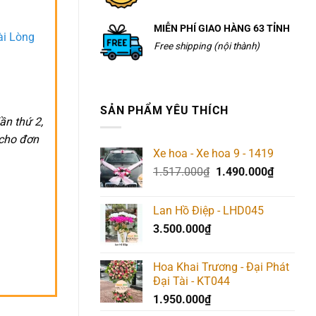
MIỄN PHÍ GIAO HÀNG 63 TỈNH
ài Lòng
Free shipping (nội thành)
SẢN PHẨM YÊU THÍCH
ần thứ 2,
 cho đơn
Xe hoa - Xe hoa 9 - 1419
Giá
Giá
1.517.000
₫
1.490.000
₫
gốc
hiện
là:
tại
Lan Hồ Điệp - LHD045
1.517.000₫.
là:
3.500.000
₫
1.490.00
Hoa Khai Trương - Đại Phát
Đại Tài - KT044
1.950.000
₫