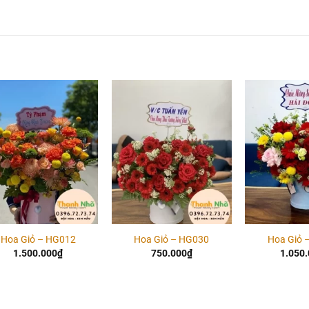
Add to
Add to
wishlist
wishlist
Hoa Giỏ – HG012
Hoa Giỏ – HG030
Hoa Giỏ 
1.500.000
₫
750.000
₫
1.050