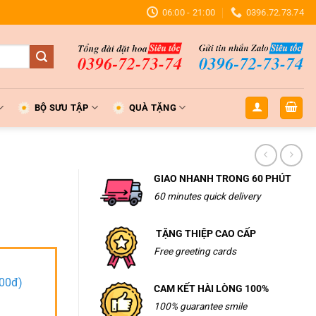
06:00 - 21:00
0396.72.73.74
BỘ SƯU TẬP
QUÀ TẶNG
GIAO NHANH TRONG 60 PHÚT
60 minutes quick delivery
TẶNG THIỆP CAO CẤP
Free greeting cards
000đ)
CAM KẾT HÀI LÒNG 100%
100% guarantee smile