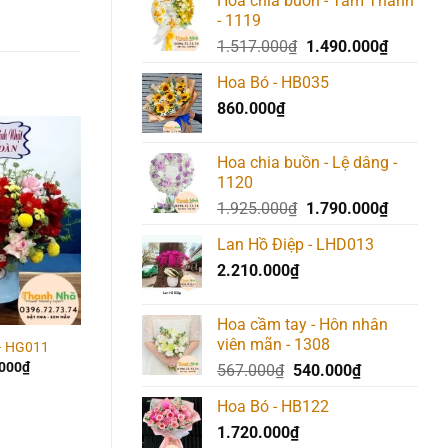
Hoa chia buồn - Tâm Thành
- 1119
Giá
Giá
1.517.000
₫
1.490.000
₫
gốc
hiện
Hoa Bó - HB035
là:
tại
860.000
₫
1.517.000₫.
là:
1.490.00
Hoa chia buồn - Lệ dâng -
Add to
Add to
Add t
1120
wishlist
wishlist
wishlis
Giá
Giá
1.925.000
₫
1.790.000
₫
gốc
hiện
Lan Hồ Điệp - LHD013
là:
tại
2.210.000
₫
1.925.000₫.
là:
1.790.00
Hoa cầm tay - Hôn nhân
viên mãn - 1308
– HG011
Hoa Giỏ – HG038
Hoa Giỏ – HG007
.000
₫
1.850.000
₫
1.450.000
₫
Giá
Giá
567.000
₫
540.000
₫
gốc
hiện
Hoa Bó - HB122
là:
tại
1.720.000
₫
567.000₫.
là: