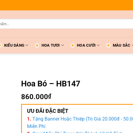
KIỂU DÁNG
HOA TƯƠI
HOA CƯỚI
MÀU SẮC
Hoa Bó – HB147
860.000
₫
ƯU ĐÃI ĐẶC BIỆT
1.
Tặng Banner Hoặc Thiệp (Trị Giá 20.000đ - 50.
Miễn Phí