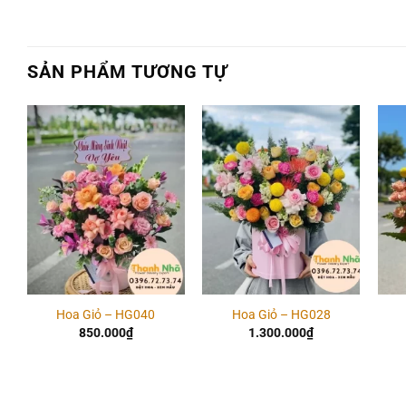
SẢN PHẨM TƯƠNG TỰ
Add to
Add to
wishlist
wishlist
Hoa Giỏ – HG040
Hoa Giỏ – HG028
850.000
₫
1.300.000
₫