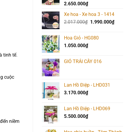
2.650.000
₫
Xe hoa - Xe hoa 3 - 1414
Giá
Giá
2.017.000
₫
1.990.000
₫
gốc
hiện
là:
tại
Hoa Giỏ - HG080
2.017.000₫.
là:
1.050.000
₫
1.990.00
 tinh tế.
GIỎ TRÁI CÂY 016
ng cuộc
Lan Hồ Điệp - LHD031
3.170.000
₫
Lan Hồ Điệp - LHD069
5.500.000
₫
g đến niềm