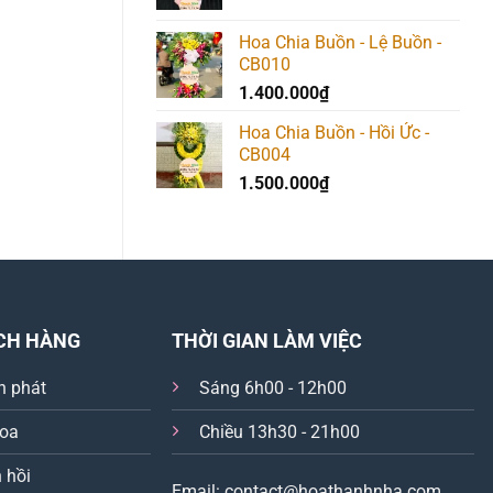
540.000₫.
Hoa Chia Buồn - Lệ Buồn -
CB010
1.400.000
₫
Hoa Chia Buồn - Hồi Ức -
CB004
1.500.000
₫
CH HÀNG
THỜI GIAN LÀM VIỆC
n phát
Sáng 6h00 - 12h00
hoa
Chiều 13h30 - 21h00
 hồi
Email: contact@hoathanhnha.com