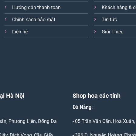
Hướng dẫn thanh toán
Khách hàng & đ
Chính sách bảo mật
Tin tức
Liên hệ
Giới Thiệu
ại Hà Nội
Shop hoa các tỉnh
Đà Nẵng
:
Duẩn, Phương Liên, Đống Đa
- 05 Trần Văn Cẩn, Hoà Xuân
Giấy, Dịch Vọng, Cầu Giấy
- 396 Đ. Nguyễn Hoàng, Phườ