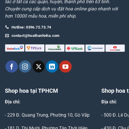
tác ở tất cả các quận, huyện, thành phố trên 63 tỉnh.
Chuyên cung cấp dịch vụ đặt hoa online giao nhanh với
hơn 10000 mẫu hoa, miễn phí ship.
Hotline: 0396.72.73.74
contact@hoathanhnha.com
Shop hoa tại TPHCM
Shop hoa t
Địa chỉ:
Địa chỉ:
- 229 Đ. Quang Trung, Phường 10, Gò Vấp
- 500 Đ. Lê 
- 181 D. Thị Mười, Phường Tân Thới Hiệp,
- 430 Đ. Cầu 