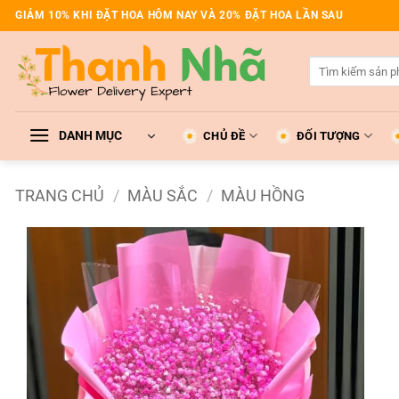
Bỏ
GIẢM 10% KHI ĐẶT HOA HÔM NAY VÀ 20% ĐẶT HOA LẦN SAU
qua
nội
Tìm
dung
kiếm:
DANH MỤC
CHỦ ĐỀ
ĐỐI TƯỢNG
TRANG CHỦ
/
MÀU SẮC
/
MÀU HỒNG
Add to
wishlist