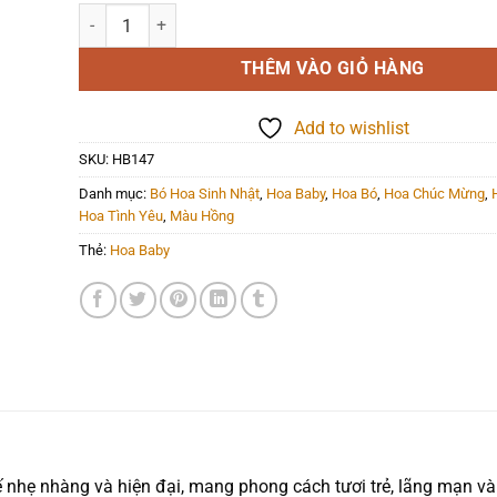
Hoa Bó - HB147 số lượng
THÊM VÀO GIỎ HÀNG
Add to wishlist
SKU:
HB147
Danh mục:
Bó Hoa Sinh Nhật
,
Hoa Baby
,
Hoa Bó
,
Hoa Chúc Mừng
,
Hoa Tình Yêu
,
Màu Hồng
Thẻ:
Hoa Baby
 nhẹ nhàng và hiện đại, mang phong cách tươi trẻ, lãng mạn và