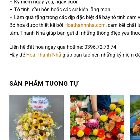
– Kỷ niệm ngày yêu, ngày cưới.
– Tỏ tình, cầu hôn hoặc các sự kiện lãng mạn.
– Làm quà tặng trong các dịp đặc biệt để bày tỏ tình cảm v
Bó hoa được thiết kế bởi
Hoathanhnha.com
, cam kết chất 
tâm, Thanh Nhã giúp bạn gửi đi những thông điệp yêu thư
Liên hệ đặt hoa ngay qua hotline: 0396.72.73.74
Hãy để
Hoa Thanh Nhã
giúp bạn tạo nên những kỷ niệm đá
SẢN PHẨM TƯƠNG TỰ
Add to
Add to
wishlist
wishlist