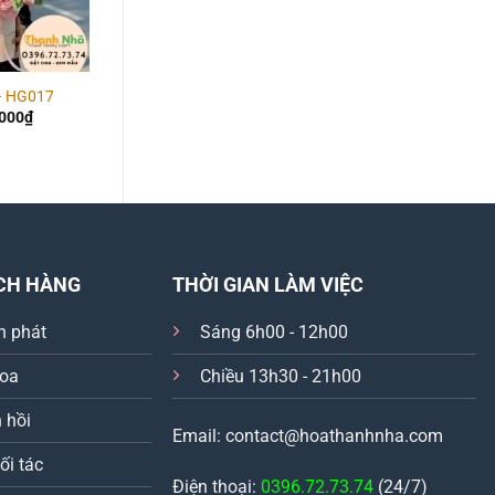
– HG017
Hoa Giỏ – HG013
Hoa Giỏ – HG036
.000
₫
1.500.000
₫
950.000
₫
CH HÀNG
THỜI GIAN LÀM VIỆC
n phát
Sáng 6h00 - 12h00
hoa
Chiều 13h30 - 21h00
 hồi
Email: contact@hoathanhnha.com
ối tác
Điện thoại:
0396.72.73.74
(24/7)