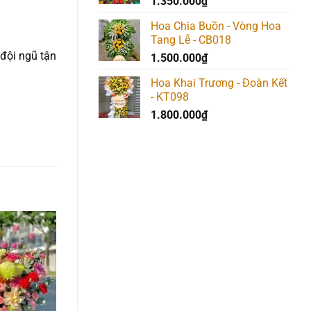
1.350.000
₫
Hoa Chia Buồn - Vòng Hoa
Tang Lễ - CB018
 đội ngũ tận
1.500.000
₫
Hoa Khai Trương - Đoàn Kết
- KT098
1.800.000
₫
Add to
Add to
Add t
wishlist
wishlist
wishlis