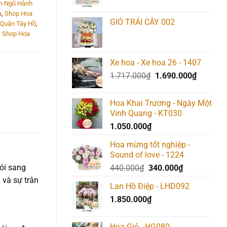
n Ngũ Hành
à
,
Shop Hoa
GIỎ TRÁI CÂY 002
 Quận Tây Hồ
,
,
Shop Hoa
Xe hoa - Xe hoa 26 - 1407
Giá
Giá
1.717.000
₫
1.690.000
₫
gốc
hiện
là:
tại
Hoa Khai Trương - Ngày Một
1.717.000₫.
là:
Vinh Quang - KT030
1.690.00
1.050.000
₫
Hoa mừng tốt nghiệp -
Sound of love - 1224
gói sang
Giá
Giá
440.000
₫
340.000
₫
gốc
hiện
 và sự trân
Lan Hồ Điệp - LHD092
là:
tại
1.850.000
₫
440.000₫.
là:
340.000₫.
Hoa Giỏ - HG080