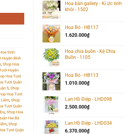
Hoa bàn gallery - Kí ức tinh
khôi - 1502
Hoa Bó - HB117
1.620.000
₫
Hoa chia buồn - Kệ Chia
Hoa Sinh
Buồn - 1105
i Huyện Bình
i
,
Shop Hoa
Tươi Huyện
Hoa Bó - HB113
op Hoa Tươi
oa Tươi Quận
1.010.000
₫
uận 5
,
Shop
hop Hoa Tươi
Lan Hồ Điệp - LHD098
 Liêm
,
Shop
oa Tươi Quận
2.500.000
₫
 Đa
,
Shop Hoa
Quận Hai Bà
Lan Hồ Điệp - LHD034
Kiếm
,
Shop
Hoa Tươi Quận
6.370.000
₫