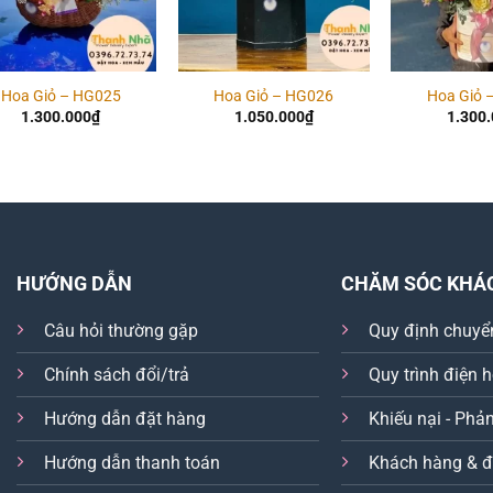
Hoa Giỏ – HG025
Hoa Giỏ – HG026
Hoa Giỏ 
1.300.000
₫
1.050.000
₫
1.300
HƯỚNG DẪN
CHĂM SÓC KHÁ
Câu hỏi thường gặp
Quy định chuyể
Chính sách đổi/trả
Quy trình điện 
Hướng dẫn đặt hàng
Khiếu nại - Phản
Hướng dẫn thanh toán
Khách hàng & đ