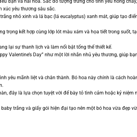
ều đặn và hài hòa. Sắc đỏ tượng trưng cho tình yêu nồng cháy
m xúc yêu thương sâu sắc.
rắng nhỏ xinh và lá bạc (lá eucalyptus) xanh mát, giúp tạo đi
g trọng kết hợp cùng lớp lót màu xám và họa tiết trong suốt, t
g lại sự thanh lịch và làm nổi bật tổng thể thiết kế.
ppy Valentine’s Day” như một lời nhắn nhủ yêu thương, giúp bạn
ình yêu mãnh liệt và chân thành. Bó hoa này chính là cách hoà
n.
g nàn, đây là lựa chọn tuyệt vời để bày tỏ tình cảm hoặc kỷ niệm
 baby trắng và giấy gói hiện đại tạo nên một bó hoa vừa đẹp v