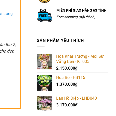
MIỄN PHÍ GIAO HÀNG 63 TỈNH
ài Lòng
Free shipping (nội thành)
SẢN PHẨM YÊU THÍCH
ần thứ 2,
 cho đơn
Hoa Khai Trương - Mọi Sự
Vững Bền - KT035
2.150.000
₫
Hoa Bó - HB115
1.370.000
₫
Lan Hồ Điệp - LHD040
3.170.000
₫