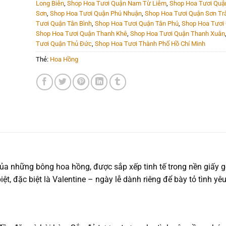
Long Biên
,
Shop Hoa Tươi Quận Nam Từ Liêm
,
Shop Hoa Tươi Quậ
Sơn
,
Shop Hoa Tươi Quận Phú Nhuận
,
Shop Hoa Tươi Quận Sơn Tr
Tươi Quận Tân Bình
,
Shop Hoa Tươi Quận Tân Phú
,
Shop Hoa Tươi
Shop Hoa Tươi Quận Thanh Khê
,
Shop Hoa Tươi Quận Thanh Xuân
Tươi Quận Thủ Đức
,
Shop Hoa Tươi Thành Phố Hồ Chí Minh
Thẻ:
Hoa Hồng
ỡ của những bông hoa hồng, được sắp xếp tinh tế trong nền giấy 
t, đặc biệt là Valentine – ngày lễ dành riêng để bày tỏ tình yêu