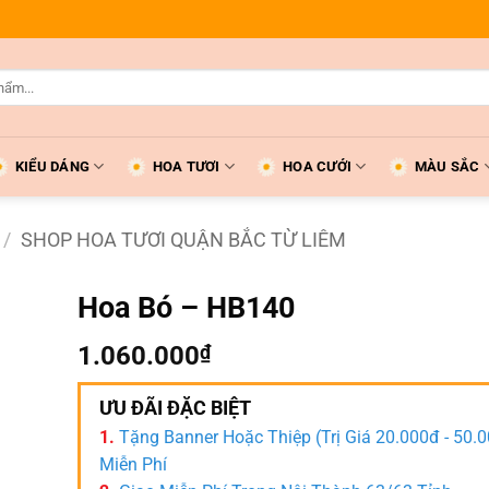
KIỂU DÁNG
HOA TƯƠI
HOA CƯỚI
MÀU SẮC
/
SHOP HOA TƯƠI QUẬN BẮC TỪ LIÊM
Hoa Bó – HB140
1.060.000
₫
ƯU ĐÃI ĐẶC BIỆT
1.
Tặng Banner Hoặc Thiệp (Trị Giá 20.000đ - 50.
Miễn Phí