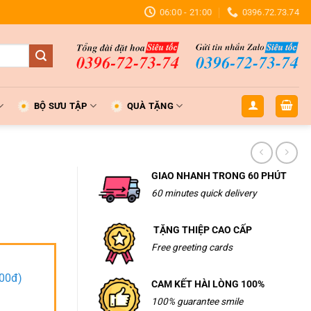
06:00 - 21:00
0396.72.73.74
BỘ SƯU TẬP
QUÀ TẶNG
GIAO NHANH TRONG 60 PHÚT
60 minutes quick delivery
TẶNG THIỆP CAO CẤP
Free greeting cards
000đ)
CAM KẾT HÀI LÒNG 100%
100% guarantee smile