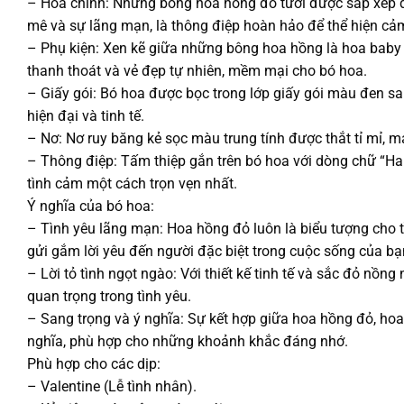
– Hoa chính: Những bông hoa hồng đỏ tươi được sắp xếp đ
mê và sự lãng mạn, là thông điệp hoàn hảo để thể hiện cả
– Phụ kiện: Xen kẽ giữa những bông hoa hồng là hoa baby t
thanh thoát và vẻ đẹp tự nhiên, mềm mại cho bó hoa.
– Giấy gói: Bó hoa được bọc trong lớp giấy gói màu đen san
hiện đại và tinh tế.
– Nơ: Nơ ruy băng kẻ sọc màu trung tính được thắt tỉ mỉ, man
– Thông điệp: Tấm thiệp gắn trên bó hoa với dòng chữ “Ha
tình cảm một cách trọn vẹn nhất.
Ý nghĩa của bó hoa:
– Tình yêu lãng mạn: Hoa hồng đỏ luôn là biểu tượng cho t
gửi gắm lời yêu đến người đặc biệt trong cuộc sống của bạ
– Lời tỏ tình ngọt ngào: Với thiết kế tinh tế và sắc đỏ nồn
quan trọng trong tình yêu.
– Sang trọng và ý nghĩa: Sự kết hợp giữa hoa hồng đỏ, hoa
nghĩa, phù hợp cho những khoảnh khắc đáng nhớ.
Phù hợp cho các dịp:
– Valentine (Lễ tình nhân).