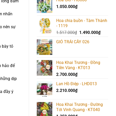
, lòng đam
1.050.000
₫
ểm nhấn
Hoa chia buồn - Tâm Thành
- 1119
ạo nên sự
Giá
Giá
1.517.000
₫
1.490.000
₫
gốc
hiện
GIỎ TRÁI CÂY 026
là:
tại
 bày tỏ
1.517.000₫.
là:
1.490.00
Hoa Khai Trương - Đồng
n hảo để
Tiền Vàng - KT013
2.700.000
₫
 những dịp
Lan Hồ Điệp - LHD013
2.210.000
₫
ừa đầy ý
Hoa Khai Trương - Đường
Tới Vinh Quang - KT040