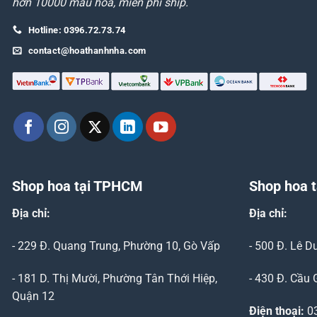
hơn 10000 mẫu hoa, miễn phí ship.
Hotline: 0396.72.73.74
contact@hoathanhnha.com
Shop hoa tại TPHCM
Shop hoa t
Địa chỉ:
Địa chỉ:
- 229 Đ. Quang Trung, Phường 10, Gò Vấp
- 500 Đ. Lê 
- 181 D. Thị Mười, Phường Tân Thới Hiệp,
- 430 Đ. Cầu 
Quận 12
Điện thoại:
03