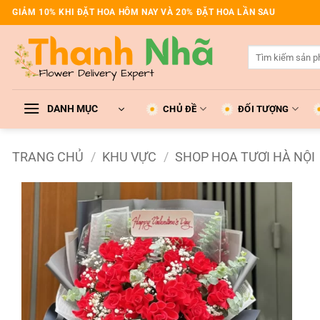
Bỏ
GIẢM 10% KHI ĐẶT HOA HÔM NAY VÀ 20% ĐẶT HOA LẦN SAU
qua
nội
Tìm
dung
kiếm:
DANH MỤC
CHỦ ĐỀ
ĐỐI TƯỢNG
TRANG CHỦ
/
KHU VỰC
/
SHOP HOA TƯƠI HÀ NỘI
Add to
wishlist