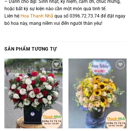
– Dành cho dịp: Sinh nhật, kỷ niệm, cảm ơn, chúc mừng,
hoặc bất kỳ sự kiện nào cần một món quà tinh tế.
Liên hệ
Hoa Thanh Nhã
qua số 0396.72.73.74 để đặt ngay
bó hoa này, mang niềm vui đến người thân yêu!
SẢN PHẨM TƯƠNG TỰ
Add to
Add to
wishlist
wishlist