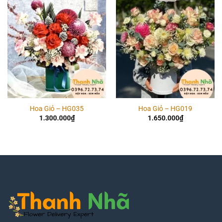
Add to
Add to
wishlist
wishlist
Hoa Giỏ – HG035
Hoa Giỏ – HG019
1.300.000
₫
1.650.000
₫