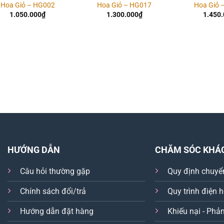
Hoa Giỏ – HG002
Hoa Giỏ – HG017
Hoa Giỏ 
1.050.000
₫
1.300.000
₫
1.450
HƯỚNG DẪN
CHĂM SÓC KHÁ
Câu hỏi thường gặp
Quy định chuyể
Chính sách đổi/trả
Quy trình điện 
Hướng dẫn đặt hàng
Khiếu nại - Phản