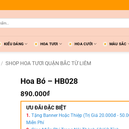
KIỂU DÁNG
HOA TƯƠI
HOA CƯỚI
MÀU SẮC
/
SHOP HOA TƯƠI QUẬN BẮC TỪ LIÊM
Hoa Bó – HB028
890.000
₫
ƯU ĐÃI ĐẶC BIỆT
1.
Tặng Banner Hoặc Thiệp (Trị Giá 20.000đ - 50.
Miễn Phí