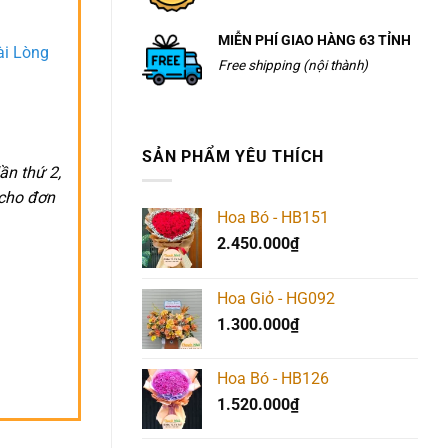
MIỄN PHÍ GIAO HÀNG 63 TỈNH
ài Lòng
Free shipping (nội thành)
SẢN PHẨM YÊU THÍCH
ần thứ 2,
 cho đơn
Hoa Bó - HB151
2.450.000
₫
Hoa Giỏ - HG092
1.300.000
₫
Hoa Bó - HB126
1.520.000
₫