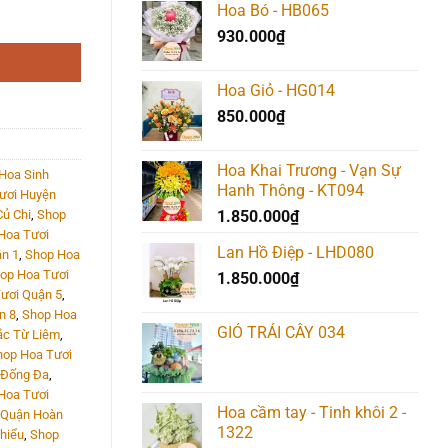
Hoa Bó - HB065
930.000
₫
Hoa Giỏ - HG014
850.000
₫
Hoa Khai Trương - Vạn Sự
Hoa Sinh
Hanh Thông - KT094
ươi Huyện
ủ Chi
,
Shop
1.850.000
₫
Hoa Tươi
Lan Hồ Điệp - LHD080
n 1
,
Shop Hoa
op Hoa Tươi
1.850.000
₫
ươi Quận 5
,
n 8
,
Shop Hoa
GIỎ TRÁI CÂY 034
ắc Từ Liêm
,
hop Hoa Tươi
 Đống Đa
,
Hoa Tươi
Hoa cầm tay - Tinh khôi 2 -
 Quận Hoàn
1322
hiểu
,
Shop