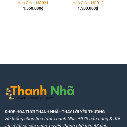
Hoa Giỏ – HG021
Hoa Giỏ – HG012
1.550.000
₫
1.500.000
₫
SHOP HOA TƯƠI THANH NHÃ
- THAY LỜI YÊU THƯƠNG
Hệ thống shop hoa tươi Thanh Nhã: +979 cửa hàng & đối
tác ở tất cả các quận, huyện, thành phố trên 63 tỉnh.