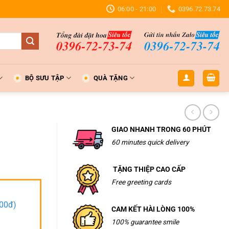
06:00 - 21:00
0396.72.73.74
BỘ SƯU TẬP
QUÀ TẶNG
GIAO NHANH TRONG 60 PHÚT
60 minutes quick delivery
TẶNG THIỆP CAO CẤP
Free greeting cards
000đ)
CAM KẾT HÀI LÒNG 100%
100% guarantee smile