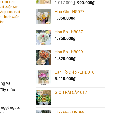
p Hoa Tươi
Giá
Giá
1.017.000
₫
990.000
₫
ươi Quận Sơn
gốc
hiện
Hoa Giỏ - HG077
Shop Hoa Tươi
là:
tại
n Thanh Xuân
,
1.850.000
₫
1.017.000₫.
là:
inh
990.000₫.
Hoa Bó - HB087
1.850.000
₫
Hoa Bó - HB099
1.820.000
₫
Lan Hồ Điệp - LHD018
5.410.000
₫
áng và
à đầy màu
GIỎ TRÁI CÂY 017
 ngọt ngào,
Hoa Giỏ - HG069