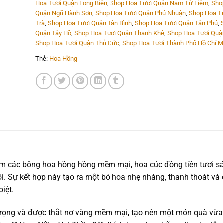
Hoa Tươi Quận Long Biên
,
Shop Hoa Tươi Quận Nam Từ Liêm
,
Sho
Quận Ngũ Hành Sơn
,
Shop Hoa Tươi Quận Phú Nhuận
,
Shop Hoa T
Trà
,
Shop Hoa Tươi Quận Tân Bình
,
Shop Hoa Tươi Quận Tân Phú
,
Quận Tây Hồ
,
Shop Hoa Tươi Quận Thanh Khê
,
Shop Hoa Tươi Quậ
Shop Hoa Tươi Quận Thủ Đức
,
Shop Hoa Tươi Thành Phố Hồ Chí M
Thẻ:
Hoa Hồng
gồm các bông hoa hồng hồng mềm mại, hoa cúc đồng tiền tươi s
i. Sự kết hợp này tạo ra một bó hoa nhẹ nhàng, thanh thoát v
iệt.
trọng và được thắt nơ vàng mềm mại, tạo nên một món quà vừa