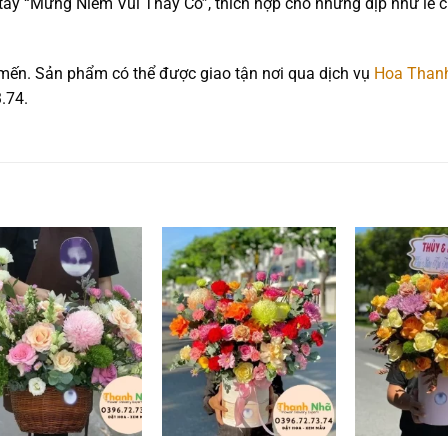
t tay “Mừng Niềm Vui Thầy Cô”, thích hợp cho những dịp như lễ
 mến. Sản phẩm có thể được giao tận nơi qua dịch vụ
Hoa Than
3.74.
Add to
Add to
wishlist
wishlist