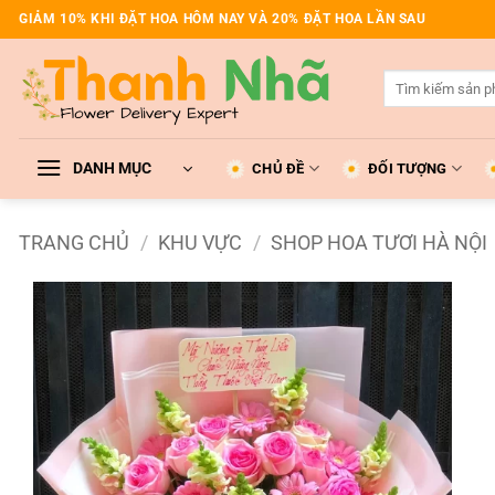
Bỏ
GIẢM 10% KHI ĐẶT HOA HÔM NAY VÀ 20% ĐẶT HOA LẦN SAU
qua
nội
Tìm
dung
kiếm:
DANH MỤC
CHỦ ĐỀ
ĐỐI TƯỢNG
TRANG CHỦ
/
KHU VỰC
/
SHOP HOA TƯƠI HÀ NỘI
Add to
wishlist