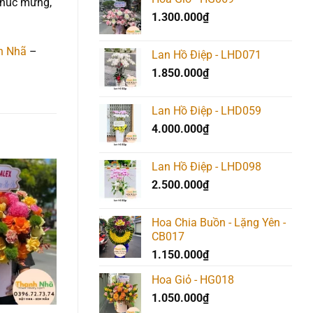
 chúc mừng,
1.300.000
₫
h Nhã
–
Lan Hồ Điệp - LHD071
1.850.000
₫
Lan Hồ Điệp - LHD059
4.000.000
₫
Lan Hồ Điệp - LHD098
2.500.000
₫
Add to
Add to
Add t
wishlist
wishlist
wishlis
Hoa Chia Buồn - Lặng Yên -
CB017
1.150.000
₫
Hoa Giỏ - HG018
1.050.000
₫