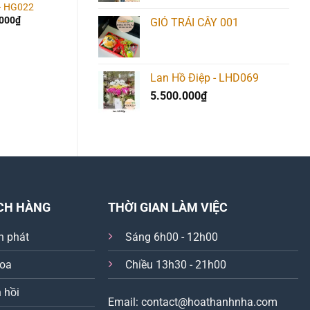
– HG022
Hoa Giỏ – HG015
Hoa Giỏ – HG023
.000
₫
1.550.000
₫
1.350.000
₫
GIỎ TRÁI CÂY 001
Lan Hồ Điệp - LHD069
5.500.000
₫
CH HÀNG
THỜI GIAN LÀM VIỆC
n phát
Sáng 6h00 - 12h00
hoa
Chiều 13h30 - 21h00
 hồi
Email: contact@hoathanhnha.com