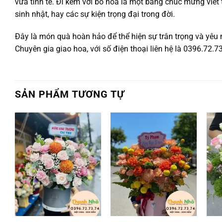
vừa tinh tế. Đi kèm với bó hoa là một bảng chúc mừng viế
sinh nhật, hay các sự kiện trọng đại trong đời.
Đây là món quà hoàn hảo để thể hiện sự trân trọng và yêu
Chuyên gia giao hoa, với số điện thoại liên hệ là 0396.72.7
SẢN PHẨM TƯƠNG TỰ
Add to
Add to
wishlist
wishlist