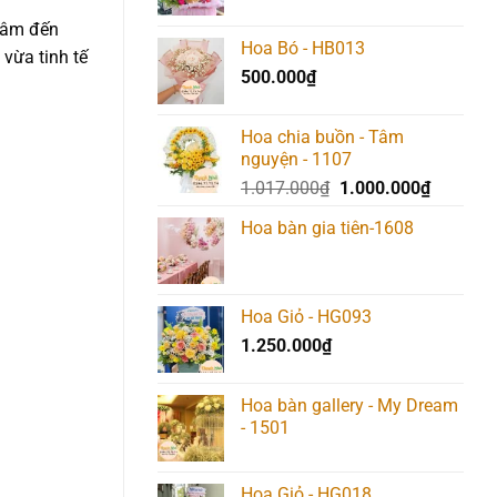
 tâm đến
Hoa Bó - HB013
 vừa tinh tế
500.000
₫
Hoa chia buồn - Tâm
nguyện - 1107
Giá
Giá
1.017.000
₫
1.000.000
₫
gốc
hiện
Hoa bàn gia tiên-1608
là:
tại
1.017.000₫.
là:
1.000.00
Hoa Giỏ - HG093
1.250.000
₫
Hoa bàn gallery - My Dream
- 1501
Hoa Giỏ - HG018