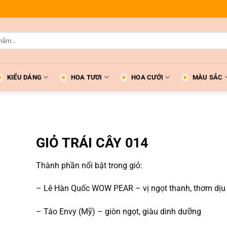
KIỂU DÁNG
HOA TƯƠI
HOA CƯỚI
MÀU SẮC
GIỎ TRÁI CÂY 014
Thành phần nổi bật trong giỏ:
– Lê Hàn Quốc WOW PEAR – vị ngọt thanh, thơm dịu
– Táo Envy (Mỹ) – giòn ngọt, giàu dinh dưỡng