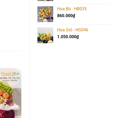
Hoa Bó - HB035
860.000
₫
Hoa Giỏ - HG046
1.050.000
₫
Add to
Add to
Add t
wishlist
wishlist
wishlis