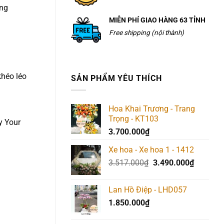
áng
MIỄN PHÍ GIAO HÀNG 63 TỈNH
Free shipping (nội thành)
khéo léo
SẢN PHẨM YÊU THÍCH
Hoa Khai Trương - Trang
Trọng - KT103
y Your
3.700.000
₫
Xe hoa - Xe hoa 1 - 1412
Giá
Giá
3.517.000
₫
3.490.000
₫
gốc
hiện
là:
tại
Lan Hồ Điệp - LHD057
3.517.000₫.
là:
1.850.000
₫
3.490.00