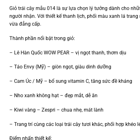
Giỏ trái cây mẫu 014 là sự lựa chọn lý tưởng dành cho nh
người nhận. Với thiết kế thanh lịch, phối màu xanh lá trang
vừa đẳng cấp.
Thành phần nổi bật trong giỏ:
– Lê Hàn Quốc WOW PEAR – vị ngọt thanh, thơm dịu
– Táo Envy (Mỹ) – giòn ngọt, giàu dinh dưỡng
– Cam Úc / Mỹ – bổ sung vitamin C, tăng sức đề kháng
– Nho xanh không hạt – đẹp mắt, dễ ăn
– Kiwi vàng – Zespri – chua nhẹ, mát lành
– Trang trí cùng các loại trái cây tươi khác, phối hợp khéo l
Điểm nhấn thiết kế: