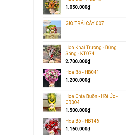
1.050.000
₫
GIỎ TRÁI CÂY 007
Hoa Khai Trương - Bừng
Sáng - KT074
2.700.000
₫
Hoa Bó - HB041
1.200.000
₫
Hoa Chia Buồn - Hồi Ức -
CB004
1.500.000
₫
Hoa Bó - HB146
1.160.000
₫