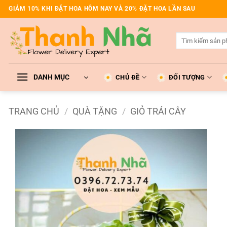
Bỏ
GIẢM 10% KHI ĐẶT HOA HÔM NAY VÀ 20% ĐẶT HOA LẦN SAU
qua
nội
Tìm
dung
kiếm:
DANH MỤC
CHỦ ĐỀ
ĐỐI TƯỢNG
TRANG CHỦ
/
QUÀ TẶNG
/
GIỎ TRÁI CÂY
Add to
wishlist