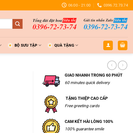
06:00 - 21:00
0396.72.73.74
BỘ SƯU TẬP
QUÀ TẶNG
GIAO NHANH TRONG 60 PHÚT
60 minutes quick delivery
TẶNG THIỆP CAO CẤP
Free greeting cards
CAM KẾT HÀI LÒNG 100%
100% guarantee smile