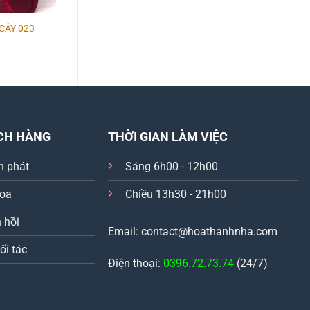
 CÂY 023
GIỎ TRÁI CÂY 001
GIỎ TRÁI CÂY 015
CH HÀNG
THỜI GIAN LÀM VIỆC
n phát
Sáng 6h00 - 12h00
hoa
Chiều 13h30 - 21h00
 hồi
Email: contact@hoathanhnha.com
ối tác
Điện thoại:
0396.72.73.74
(24/7)