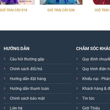
GIỎ TRÁI CÂY 016
GIỎ TRÁI CÂY 036
GIỎ TRÁI
HƯỚNG DẪN
CHĂM SÓC KHÁ
Câu hỏi thường gặp
Quy định chuyể
Chính sách đổi/trả
Quy trình điện 
Hướng dẫn đặt hàng
Khiếu nại - Phản
Hướng dẫn thanh toán
Khách hàng & đ
Chính sách bảo mật
Tin tức
Liên hệ
Giới Thiệu