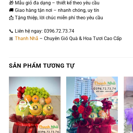
🎁 Mẫu giỏ đa dạng – thiết kế theo yêu cầu
🚚 Giao hàng tận nơi – nhanh chóng, uy tín
📩 Tặng thiệp, lời chúc miễn phí theo yêu cầu
📞 Liên hệ ngay: 0396.72.73.74
🎀
Thanh Nhã
– Chuyên Giỏ Quà & Hoa Tươi Cao Cấp
SẢN PHẨM TƯƠNG TỰ
Add to
Add to
wishlist
wishlist